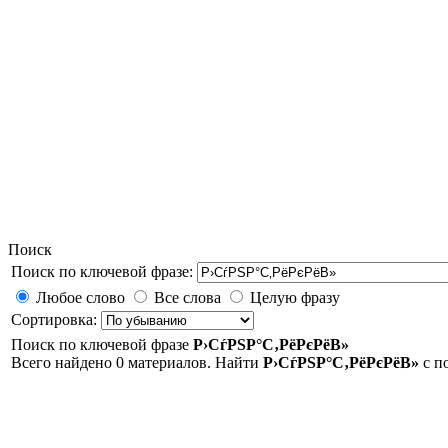
Поиск
Поиск по ключевой фразе:
Любое слово
Все слова
Целую фразу
Сортировка:
Поиск по ключевой фразе
Р›СѓРЅР°С‚РёРєРёВ»
Всего найдено 0 материалов. Найти
Р›СѓРЅР°С‚РёРєРёВ»
с п