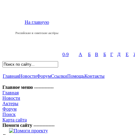
На главную
Российские и советские актёры
0-9
А
Б
В
Б
Г
Д
Е
Главная
Новости
Форум
Ссылки
Помощь
Контакты
Главное меню -------------
Главная
Новости
Актеры
Форум
Поиск
Карта сайта
Помоги сайту --------------