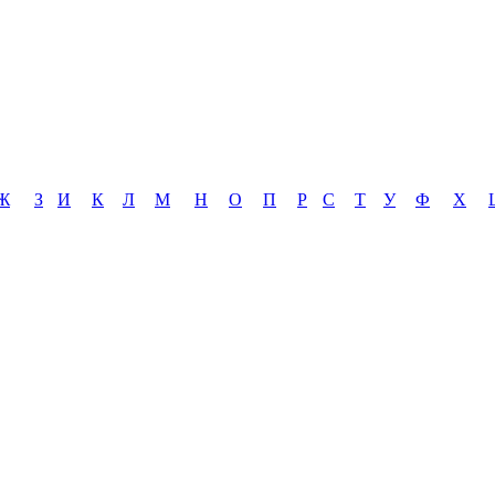
Ж
З
И
К
Л
М
Н
О
П
Р
С
Т
У
Ф
Х