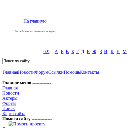
На главную
Российские и советские актёры
0-9
А
Б
В
Б
Г
Д
Е
Ж
З
И
К
Л
М
Главная
Новости
Форум
Ссылки
Помощь
Контакты
Главное меню -------------
Главная
Новости
Актеры
Форум
Поиск
Карта сайта
Помоги сайту --------------