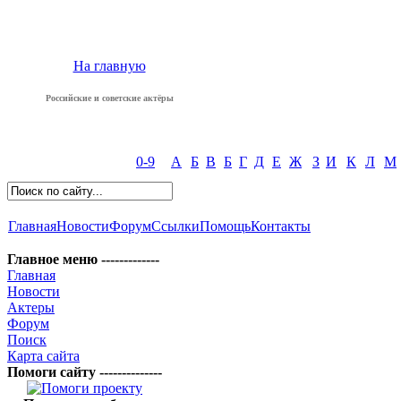
На главную
Российские и советские актёры
0-9
А
Б
В
Б
Г
Д
Е
Ж
З
И
К
Л
М
Главная
Новости
Форум
Ссылки
Помощь
Контакты
Главное меню -------------
Главная
Новости
Актеры
Форум
Поиск
Карта сайта
Помоги сайту --------------