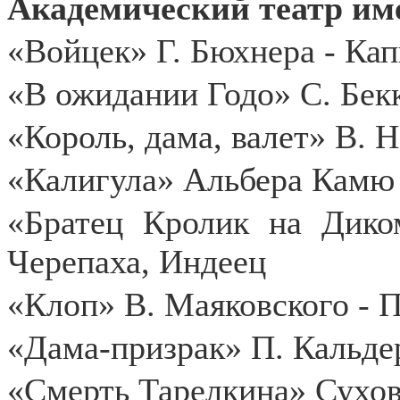
Академический театр име
«Войцек» Г. Бюхнера - Ка
«В ожидании Годо» С. Бек
«Король, дама, валет» В. 
«Калигула» Альбера Камю 
«Братец Кролик на Дико
Черепаха, Индеец
«Клоп» В. Маяковского - 
«Дама-призрак» П. Кальде
«Смерть Тарелкина» Сухо