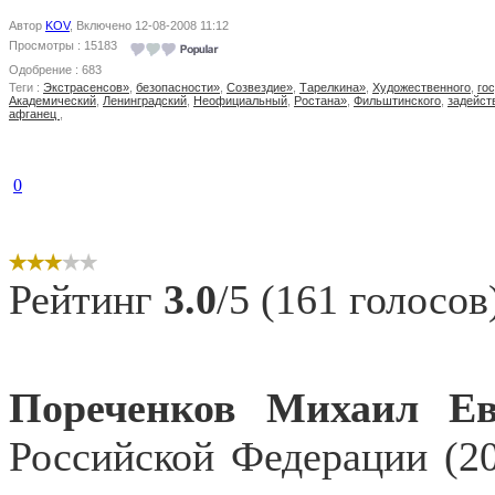
Автор
KOV
, Включено 12-08-2008 11:12
Просмотры : 15183
Одобрение : 683
Теги :
Экстрасенсов»
,
безопасности»
,
Созвездие»
,
Тарелкина»
,
Художественного
,
го
Академический
,
Ленинградский
,
Неофициальный
,
Ростана»
,
Фильштинского
,
задейст
афганец
,
0
Рейтинг
3.0
/5 (161 голосов
Пореченков Михаил
Ев
Российской Федерации (20