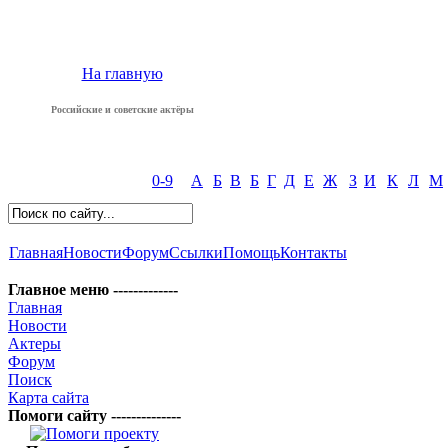
На главную
Российские и советские актёры
0-9
А
Б
В
Б
Г
Д
Е
Ж
З
И
К
Л
М
Главная
Новости
Форум
Ссылки
Помощь
Контакты
Главное меню -------------
Главная
Новости
Актеры
Форум
Поиск
Карта сайта
Помоги сайту --------------