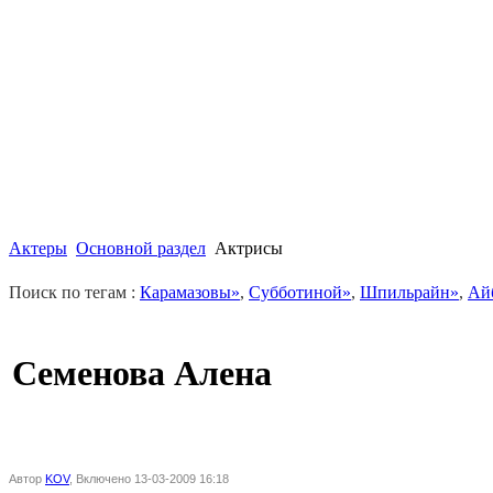
Актеры
Основной раздел
Актрисы
Поиск по тегам :
Карамазовы»
,
Субботиной»
,
Шпильрайн»
,
Ай
Семенова Алена
Автор
KOV
, Включено 13-03-2009 16:18