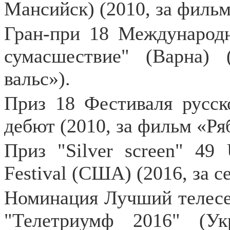
Мансийск) (2010, за фильм
Гран-при 18 Международ
сумасшествие" (Варна)
вальс»).
Приз 18 Фестиваля русс
дебют (2010, за фильм «Ря
Приз
"Silver screen" 49
Festival (
США
) (2016,
за
с
Номинация Лучший телес
"Телетриумф 2016" (Ук