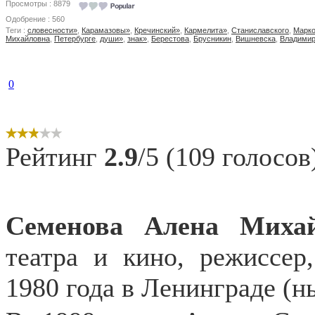
Просмотры : 8879
Одобрение : 560
Теги :
словесности»
,
Карамазовы»
,
Кречинский»
,
Кармелита»
,
Станиславского
,
Марк
Михайловна
,
Петербурге
,
души»
,
знак»
,
Берестова
,
Брусникин
,
Вишневска
,
Владими
0
Рейтинг
2.9
/5 (109 голосов
Семенова Алена Миха
театра и кино, режиссер
1980 года в Ленинграде (н