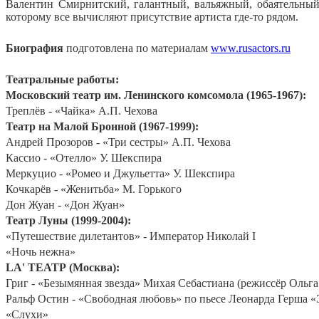
Валентин Смирнитский, галантный, вальяжный, обаятельный 
которому все вычисляют присутствие артиста где-то рядом.
Биография
подготовлена по материалам
www.rusactors.ru
Театральные работы:
Московский театр им. Ленинского комсомола (1965-1967):
Треплёв - «Чайка» А.П. Чехова
Театр на Малой Бронной (1967-1999):
Андрей Прозоров - «Три сестры» А.П. Чехова
Кассио - «Отелло» У. Шекспира
Меркуцио - «Ромео и Джульетта» У. Шекспира
Кочкарёв - «Женитьба» М. Горького
Дон Жуан - «Дон Жуан»
Театр Луны (1999-2004):
«Путешествие дилетантов» - Император Николай I
«Ночь нежна»
LA' ТЕАТР (Москва):
Григ - «Безымянная звезда» Михая Себастиана (режиссёр Ольг
Ральф Остин - «Свободная любовь» по пьесе Леонарда Герша 
«Слухи»