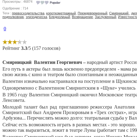
Просмотры : 46874
Одобрение : 714
Теги :
превосходительства
,
короткометражный
,
Преждевременный
,
Смирницкий
,
дил
подполковник
,
эпизодическа
,
Бледнолицый
,
Возвращение
,
Заслуженный
,
Известност
0
Рейтинг
3.3
/5 (157 голосов)
Смирницкий
Валентин Георгиевич –
народный артист России
Его путь в актеры был лишь косвенно предопределен - мама р
свою жизнь с кино и театром было спонтанным и неожиданным
Валентин изначально настраивался на поступление в Щукинск
Одновременно с Валентином Смирнитским в «Щуке» учились А
В 1965 году Валентин Смирницкий окончил Московское театрал
Ленсовета.
Молодой талант был рад приглашению режиссера Анатолия Э
Смирнитский был Андреем Прозоровым в «Трех сестрах», игра
Арбузова... Перечислять можно долго: театральная судьба у Ва
Сейчас есть возможность играть в разных местах - это хорошо
можно так выразиться, лежит в театре Луны (работает там с 199
Валентин Смирнитский уже был актером, когда Никита Михалк