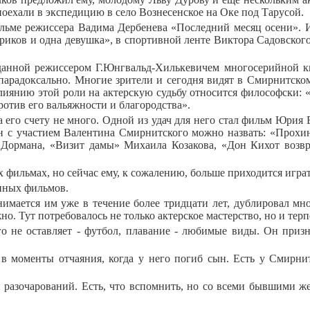
 поехали в экспедицию в село Вознесенское на Оке под Тарусой.
ме режиссера Вадима Дербенева «Последний месяц осени». Изв
ариков и одна девушка», в спортивной ленте Виктора Садовског
данной режиссером Г.Юнгвальд-Хилькевичем многосерийной ки
 парадоксально. Многие зрители и сегодня видят в Смирнитско
лиянию этой роли на актерскую судьбу относится философски:
против его вальяжности и благородства».
а его счету не много. Одной из удач для него стал фильм Юри
н с участием Валентина Смирнитского можно назвать: «Прохинд
Дормана, «Визит дамы» Михаила Козакова, «Дон Кихот возвр
ильмах, но сейчас ему, к сожалению, больше приходится играть
нных фильмов.
нимается им уже в течение более тридцати лет, дублировал м
о. Тут потребовалось не только актерское мастерство, но и тер
его не оставляет - футбол, плавание - любимые виды. Он приз
е в моменты отчаяния, когда у него погиб сын. Есть у Смирн
и разочарований. Есть, что вспомнить, но со всеми бывшими 