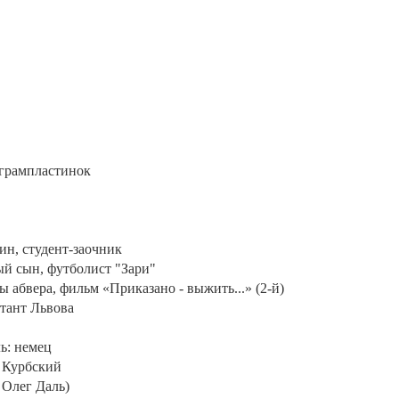
 грампластинок
ин, студент-заочник
ый сын, футболист "Зари"
ы абвера, фильм «Приказано - выжить...» (2-й)
ютант Львова
ь: немец
: Курбский
 Олег Даль)