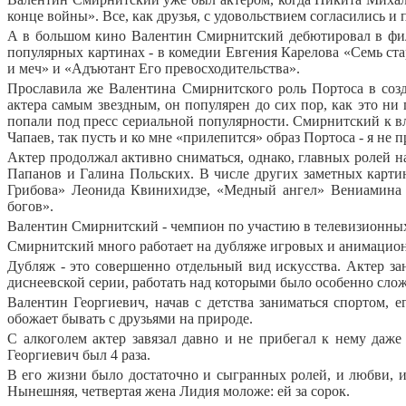
конце войны». Все, как друзья, с удовольствием согласились и
А в большом кино Валентин Смирнитский дебютировал в филь
популярных картинах - в комедии Евгения Карелова «Семь ст
и меч» и «Адъютант Его превосходительства».
Прославила же Валентина Смирнитского роль Портоса в соз
актера самым звездным, он популярен до сих пор, как это ни
попали под пресс сериальной популярности. Смирнитский к в
Чапаев, так пусть и ко мне «прилепится» образ Портоса - я не 
Актер продолжал активно сниматься, однако, главных ролей н
Папанов и Галина Польских. В числе других заметных карти
Грибова» Леонида Квинихидзе, «Медный ангел» Вениамина 
богов».
Валентин Смирнитский - чемпион по участию в телевизионных ф
Смирнитский много работает на дубляже игровых и анимацио
Дубляж - это совершенно отдельный вид искусства. Актер за
диснеевской серии, работать над которыми было особенно сложн
Валентин Георгиевич, начав с детства заниматься спортом, 
обожает бывать с друзьями на природе.
С алкоголем актер завязал давно и не прибегал к нему даж
Георгиевич был 4 раза.
В его жизни было достаточно и сыгранных ролей, и любви, 
Нынешняя, четвертая жена Лидия моложе: ей за сорок.