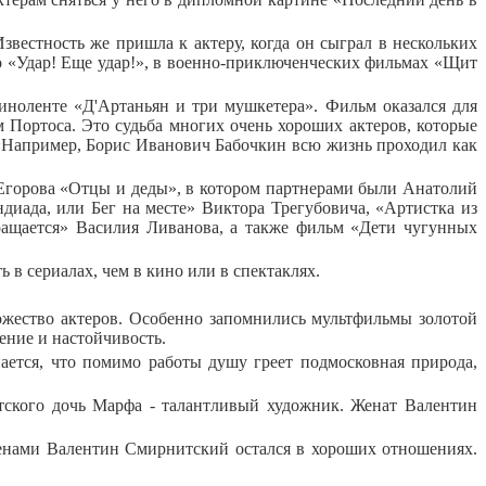
естность же пришла к актеру, когда он сыграл в нескольких
о «Удар! Еще удар!», в военно-приключенческих фильмах «Щит
ноленте «Д'Артаньян и три мушкетера». Фильм оказался для
м Портоса. Это судьба многих очень хороших актеров, которые
 «Например, Борис Иванович Бабочкин всю жизнь проходил как
я Егорова «Отцы и деды», в котором партнерами были Анатолий
иада, или Бег на месте» Виктора Трегубовича, «Артистка из
ащается» Василия Ливанова, а также фильм «Дети чугунных
 в сериалах, чем в кино или в спектаклях.
ножество актеров. Особенно запомнились мультфильмы золотой
пение и настойчивость.
нается, что помимо работы душу греет подмосковная природа,
итского дочь Марфа - талантливый художник. Женат Валентин
женами Валентин Смирнитский остался в хороших отношениях.