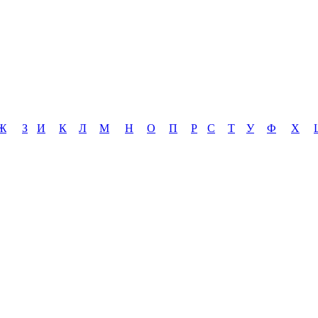
Ж
З
И
К
Л
М
Н
О
П
Р
С
Т
У
Ф
Х