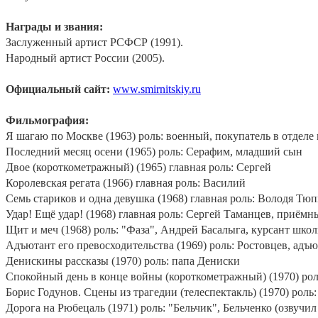
Награды и звания:
Заслуженный артист РСФСР (1991).
Народный артист России (2005).
Официальный сайт:
www.smirnitskiy.ru
Фильмография:
Я шагаю по Москве (1963) роль: военный, покупатель в отделе
Последний месяц осени (1965) роль: Серафим, младший сын
Двое (короткометражный) (1965) главная роль: Сергей
Королевская регата (1966) главная роль: Василий
Семь стариков и одна девушка (1968) главная роль: Володя Тюп
Удар! Ещё удар! (1968) главная роль: Сергей Таманцев, приёмн
Щит и меч (1968) роль: "Фаза", Андрей Басалыга, курсант школ
Адъютант его превосходительства (1969) роль: Ростовцев, адъ
Денискины рассказы (1970) роль: папа Дениски
Спокойный день в конце войны (короткометражный) (1970) рол
Борис Годунов. Сцены из трагедии (телеспектакль) (1970) роль
Дорога на Рюбецаль (1971) роль: "Бельчик", Бельченко (озвучил