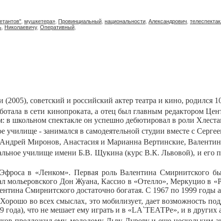
етантов"
,
мушкетера»
,
Провинциальный
,
национальности
,
Александрович
,
телеспектак
ь
,
Николаевичу
,
Оперативный
,
 (2005), советский и российский актер театра и кино, родился 1
аботала в сети кинопроката, а отец был главным редактором Це
: в школьном спектакле он успешно дебютировал в роли Хлеста
ое училище - занимался в самодеятельной студии вместе с Серг
ндрей Миронов, Анастасия и Марианна Вертинские, Валентина
ьное училище имени Б.В. Щукина (курс В.К. Львовой), и его п
фроса в «Ленком». Первая роль Валентина Смирнитского была
л мольеровского Дон Жуана, Кассио в «Отелло», Меркуцио в «Ро
лентина Смирнитского достаточно богатая. С 1967 по 1999 годы 
. Хорошо во всех смыслах, это мобилизует, дает возможность по
9 года), что не мешает ему играть и в «LA`ТЕАТРе», и в других 
ов предложил ему, молодому Льву Дурову и еще нескольким ак