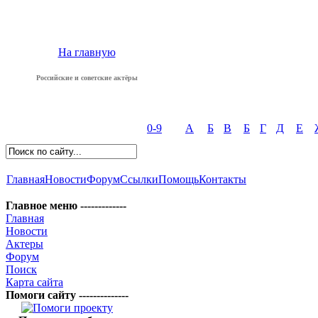
На главную
Российские и советские актёры
0-9
А
Б
В
Б
Г
Д
Е
Главная
Новости
Форум
Ссылки
Помощь
Контакты
Главное меню -------------
Главная
Новости
Актеры
Форум
Поиск
Карта сайта
Помоги сайту --------------