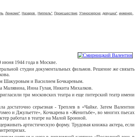
ль
,
Ленкоме"
,
Назаров
,
Ниппель"
,
Происшествие
,
Утиноозерске
,
девушка"
,
инженер
,
0 июня 1944 года в Москве.
нтральной студии документальных фильмов. Решение же связать
кова.
еем Шакуровым и Василием Бочкаревым.
 Малявина, Инна Гулая, Никита Михалков.
ригласили три московских театра и еще питерский театр имени
 достаточно серьезная - Треплев в «Чайке. Затем Валентин
мео и Джульетте», Кочкарева в «Женитьбе», во многих пьесах
актер работал в театре на Малой Бронной.
ддерживать артистическую форму. Трудовая книжка актера, если
антрепризах.
терам сняться у него в дипломной картине «Последний день в