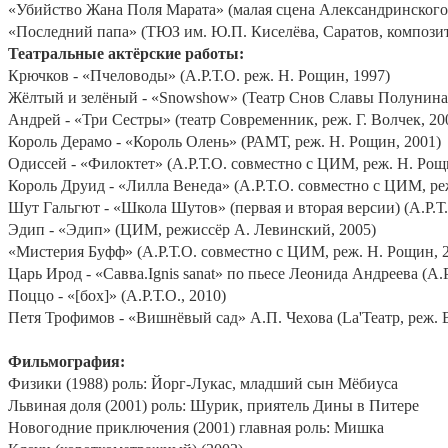
«Убийство Жана Поля Марата» (малая сцена Александринского т
«Последний папа» (ТЮЗ им. Ю.П. Киселёва, Саратов, композит
Театральные актёрские работы:
Крючков - «Пчеловоды» (А.Р.Т.О. реж. Н. Рощин, 1997)
Жёлтый и зелёный - «Snowshow» (Театр Снов Славы Полунина,
Андрей - «Три Сестры» (театр Современник, реж. Г. Волчек, 20
Король Дерамо - «Король Олень» (РАМТ, реж. Н. Рощин, 2001)
Одиссей - «Филоктет» (А.Р.Т.О. совместно с ЦИМ, реж. Н. Рощ
Король Друид - «Лилла Венеда» (А.Р.Т.О. совместно с ЦИМ, ре
Шут Гальгют - «Школа Шутов» (первая и вторая версии) (А.Р.Т
Эдип - «Эдип» (ЦИМ, режиссёр А. Левинский, 2005)
«Мистерия Буфф» (А.Р.Т.О. совместно с ЦИМ, реж. Н. Рощин, 
Царь Ирод - «Савва.Ignis sanat» по пьесе Леонида Андреева (А.
Поццо - «[бох]» (А.Р.Т.О., 2010)
Петя Трофимов - «Вишнёвый сад» А.П. Чехова (La'Театр, реж.
Фильмография:
Физики (1988) роль: Йорг-Лукас, младший сын Мёбиуса
Львиная доля (2001) роль: Шурик, приятель Дины в Питере
Новогодние приключения (2001) главная роль: Мишка