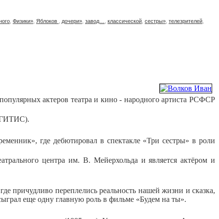
ного
,
Физики»
,
Яблоков
,
дочери»
,
завод…
,
классической
,
сестры»
,
телезрителей
,
е популярных актеров театра и кино - народного артиста РСФСР
( ГИТИС).
ременник», где дебютировал в спектакле «Три сестры» в роли
трального центра им. В. Мейерхольда и является актёром и
где причудливо переплелись реальность нашей жизни и сказка,
сыграл еще одну главную роль в фильме «Будем на ты».