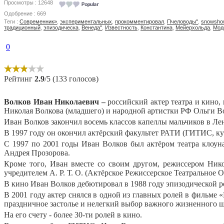
Просмотры : 12648
Одобрение : 669
Теги :
Современник»
,
экспериментальных
,
прокомментировал
,
Пчеловоды"
,
snowsho
традиционный
,
эпизодическа
,
Венеда"
,
Известность
,
Константина
,
Мейерхольда
,
Мод
0
Рейтинг
2.9
/5 (133 голосов)
Волков Иван Николаевич –
российский актер театра и кино,
Николая Волкова (младшего) и народной артистки РФ Ольги В
Иван Волков закончил восемь классов капеллы мальчиков в Ле
В 1997 году он окончил актёрский факультет РАТИ (ГИТИС, ку
С 1997 по 2001 годы Иван Волков был актёром театра клоуна
Андрея Прозорова.
Кроме того, Иван вместе со своим другом, режиссером Ник
учредителем А. Р. Т. О. (Актёрское Режиссерское Театральное 
В кино Иван Волков дебютировал в 1988 году эпизодической 
В 2001 году актер снялся в одной из главных ролей в фильме
праздничное застолье и нелегкий выбор важного жизненного ша
На его счету - более 30-ти ролей в кино.