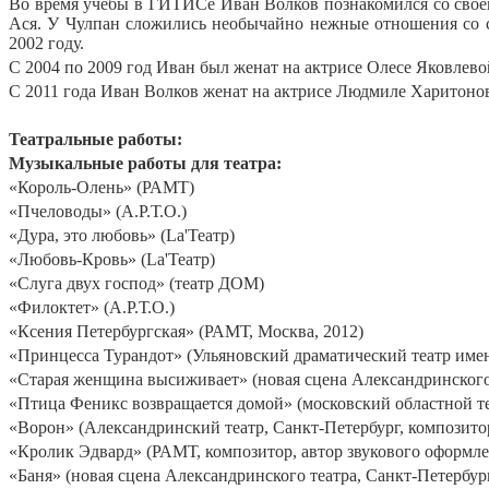
Во время учебы в ГИТИСе Иван Волков познакомился со своей
Ася. У Чулпан сложились необычайно нежные отношения со с
2002 году.
С 2004 по 2009 год Иван был женат на актрисе Олесе Яковлевой
С 2011 года Иван Волков женат на актрисе Людмиле Харитонов
Театральные работы:
Музыкальные работы для театра:
«Король-Олень» (РАМТ)
«Пчеловоды» (А.Р.Т.О.)
«Дура, это любовь» (La'Театр)
«Любовь-Кровь» (La'Театр)
«Слуга двух господ» (театр ДОМ)
«Филоктет» (А.Р.Т.О.)
«Ксения Петербургская» (РАМТ, Москва, 2012)
«Принцесса Турандот» (Ульяновский драматический театр имен
«Старая женщина высиживает» (новая сцена Александринского т
«Птица Феникс возвращается домой» (московский областной те
«Ворон» (Александринский театр, Санкт-Петербург, композитор
«Кролик Эдвард» (РАМТ, композитор, автор звукового оформле
«Баня» (новая сцена Александринского театра, Санкт-Петербург