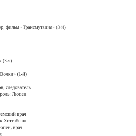
р, фильм «Трансмутация» (8-й)
 (3-я)
Волки» (1-й)
в, следователь
 роль: Люпен
земский врач
ик Хоттабыч»
Люпен, врач
я