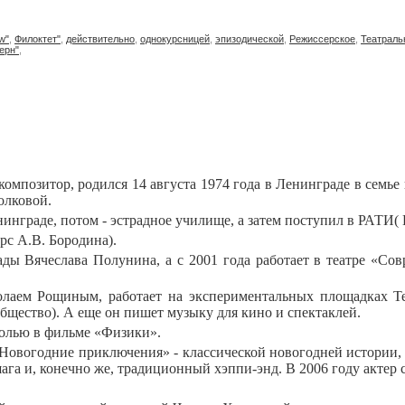
w"
,
Филоктет"
,
действительно
,
однокурсницей
,
эпизодической
,
Режиссерское
,
Театраль
ерн"
,
 композитор, родился 14 августа 1974 года в Ленинграде в семь
олковой.
нинграде, потом - эстрадное училище, а затем поступил в РАТИ
рс А.В. Бородина).
ды Вячеслава Полунина, а с 2001 года работает в театре «Сов
олаем Рощиным, работает на экспериментальных площадках Теа
Общество). А еще он пишет музыку для кино и спектаклей.
ролью в фильме «Физики».
 «Новогодние приключения» - классической новогодней истории, 
га и, конечно же, традиционный хэппи-энд. В 2006 году актер 