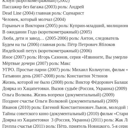
Клоун (короткометражный) (2002)
Пассажир без багажа (2003) роль: Андрей
Dead Line (2004) главная роль: Сценарист
Человек, который молчал (2004)
Горыныч и Виктория (2005) роль: Куприн-младший, милиционе
В ожидании Годо (короткометражный) (2005)
Люба, дети и завод… (2005-2006) роль: Антон, следователь
Будем на ты (2006) главная роль: Пётр Петрович Яблоков
Индейский петух (короткометражный) (2006)
Иное (2007) роль: Игорь Сазонов, серия «Извините, Вы умерли»
Мёртвые дочери (2007) роль: Макс
УГРО. Простые парни (2007) роль: Михаил Кольчугин, фильм «
Татьянин день (2007-2008) роль: Константин Устинов
Жизнь, которой не было (2008) роль: Виктор Фёдорович Балашо
Доярка из Хацапетовки. Вызов судьбе (Россия, Украина) (2009)
Ольга Волкова. Жизнь вопреки (документальный) (2009)
Позднее счастье Ольги Волковой (документальный) (2009)
Иванов (2010) роль: Евгений Константинович Львов, молодой 
Тайны советского кино (документальный) (2010) фильм «Стар
Доярка из Хацапетовки
3 (Россия, Украина) (2011) роль: Жак 
Группа счастья (2011) роль: Пётр, приятель Новицкого, 5-я сери