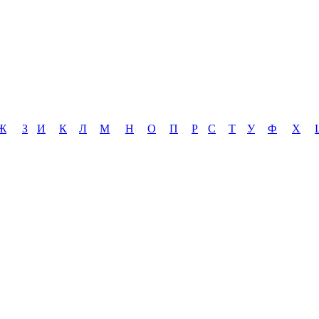
Ж
З
И
К
Л
М
Н
О
П
Р
С
Т
У
Ф
Х