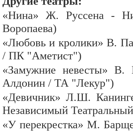
Другие театры:
«Нина» Ж. Руссена - Н
Воропаева)
«Любовь и кролики» В. Пав
/ ПК "Аметист")
«Замужние невесты» В. 
Алдонин / ТА "Лекур")
«Девичник» Л.Ш. Канинге
Независимый Театральный
«У перекрестка» М. Барщев