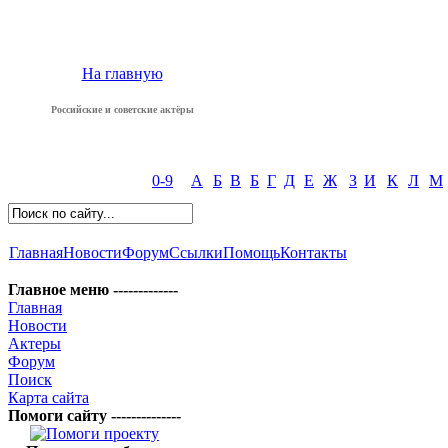
На главную
Российские и советские актёры
0-9
А
Б
В
Б
Г
Д
Е
Ж
З
И
К
Л
М
Главная
Новости
Форум
Ссылки
Помощь
Контакты
Главное меню -------------
Главная
Новости
Актеры
Форум
Поиск
Карта сайта
Помоги сайту --------------