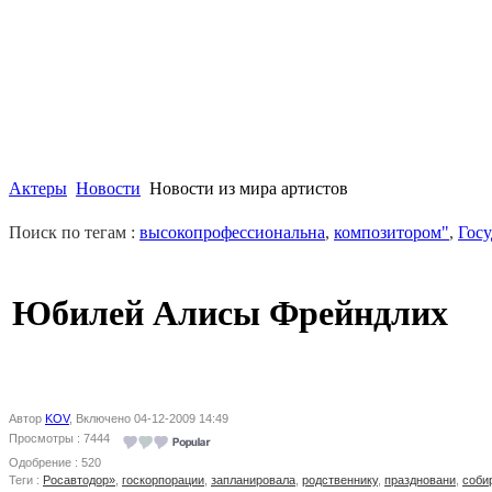
Актеры
Новости
Новости из мира артистов
Поиск по тегам :
высокопрофессиональна
,
композитором"
,
Гос
Юбилей Алисы Фрейндлих
Автор
KOV
, Включено 04-12-2009 14:49
Просмотры : 7444
Одобрение : 520
Теги :
Росавтодор»
,
госкорпорации
,
запланировала
,
родственнику
,
праздновани
,
соби