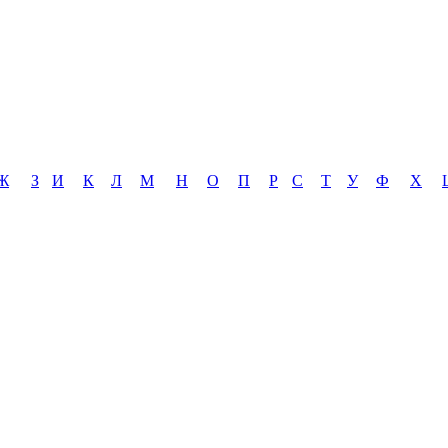
Ж
З
И
К
Л
М
Н
О
П
Р
С
Т
У
Ф
Х