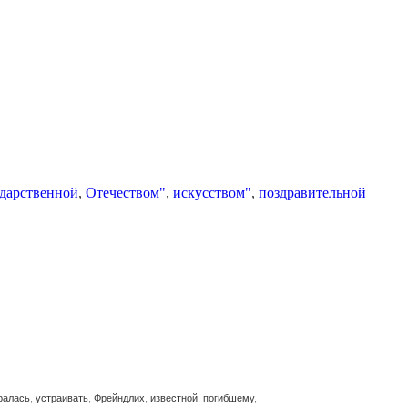
ударственной
,
Отечеством"
,
искусством"
,
поздравительной
ралась
,
устраивать
,
Фрейндлих
,
известной
,
погибшему
,