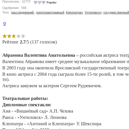
Просмотры : 11773
Одобрение : 566
Теги :
расследований
,
короткометражный
,
Клеопатра»
,
Унтиловск»
,
государственный
0
Рейтинг
2.7
/5 (137 голосов)
Абрамова Валентина Анатольевна –
российская актриса театр
Валентина Абрамова имеет среднее музыкальное образование п
В 2003 году она окончила Ярославский государственный театр
В кино актриса с 2004 года сыграла более 15-ти ролей, в том
ти).
Актриса замужем за актером Сергеем Рудзевичем.
Театральные работы:
Дипломные спектакли:
Аня - «Вишнёвый сад» А.П. Чехова
Раиса - «Унтиловск» Л. Леонова
Клеопатра - «Антоний и Клеопатра» У. Шекспира