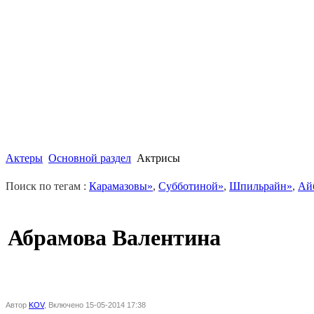
Актеры
Основной раздел
Актрисы
Поиск по тегам :
Карамазовы»
,
Субботиной»
,
Шпильрайн»
,
Ай
Абрамова Валентина
Автор
KOV
, Включено 15-05-2014 17:38