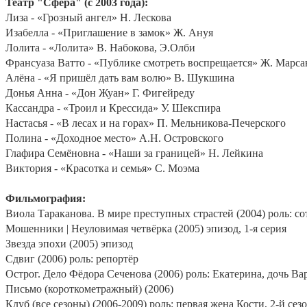
Театр "Сфера" (с 2003 года):
Лиза - «Грозный ангел» Н. Лескова
Изабелла - «Приглашение в замок» Ж. Ануя
Лолита - «Лолита» В. Набокова, Э.Олби
Франсуаза Ватто - «Публике смотреть воспрещается» Ж. Марса
Алёна - «Я пришёл дать вам волю» В. Шукшина
Донья Анна - «Дон Жуан» Г. Фигейреду
Кассандра - «Троил и Крессида» У. Шекспира
Настасья - «В лесах и на горах» П. Мельникова-Печерского
Полина - «Доходное место» А.Н. Островского
Глафира Семёновна - «Наши за границей» Н. Лейкина
Виктория - «Красотка и семья» С. Моэма
Фильмография:
Виола Тараканова. В мире преступных страстей (2004) роль: с
Мошенники | Неуловимая четвёрка (2005) эпизод, 1-я серия
Звезда эпохи (2005) эпизод
Сдвиг (2006) роль: репортёр
Острог. Дело Фёдора Сеченова (2006) роль: Екатерина, дочь Ва
Письмо (короткометражный) (2006)
Клуб (все сезоны) (2006-2009) роль: первая жена Кости, 2-й сез