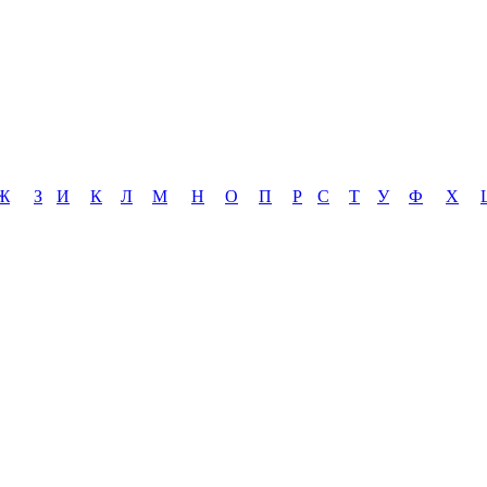
Ж
З
И
К
Л
М
Н
О
П
Р
С
Т
У
Ф
Х