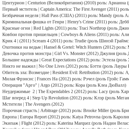
Центурион |
Centurion
(Великобритания) (2010) роль: Арианна 
Первый мститель | Captain America: The First Avenger (2011)
роль
Безбрачная неделя | Hall Pass (США) (2011) роль:
Mandy
(роль А
Криминальная фишка от Генри |
Henry
'
s
Crime
(2011) роль: Деб
Красные огни |
Red
Lights
(2011) роль:
Traci
Northrop
(роль Джи
Ковбои против пришельцев |
Cowboys
&
Aliens
(2011) роль: Ал
Крик 4 | (2011)
Scream
4 (2011) роль:
Trudie
(роль Шинэй Граймс
Охотники на ведьм |
Hansel
&
Gretel
:
Witch
Hunters
(2012) роль
Девочка против монстра |
Girl
Vs
.
Monster
(2012) Джулия (роль
Большие надежды |
Great
Expectations
(2012) роль: Эстела (рол
Никто не выжил |
No
One
Lives
(2012) роль: Бэтти (роль Лауры
Обитель зла: Возмездие |
Resident
Evil
:
Retribution
(2012) роль: 
Милая Фрэнсис |
Frances
Ha
(2012) роль: Рэчел (роль Грэйс Гам
Операция "Арго" |
Argo
(2012) роль: Кора (роль Клеа ДюВалл)
Неудержимые
2 |
The
Expendables
2 (2012) роль:
Lacy
(роль Хар
Шаг вперед 4 |
Step
Up
Revolution
(2012) роль: Клэр (роль Меган
Мстители
| The Avengers (2012)
Порочная страсть |
Arbitrage
(2012) роль:
Brooke
Miller
(роль Бр
Европа |
Europa
Report
(2012) роль:
Katya
Petrovna
(роль Карол
Экипаж |
Flight
(2012) роль:
Katerina
Marquez
(роль Надин Велас