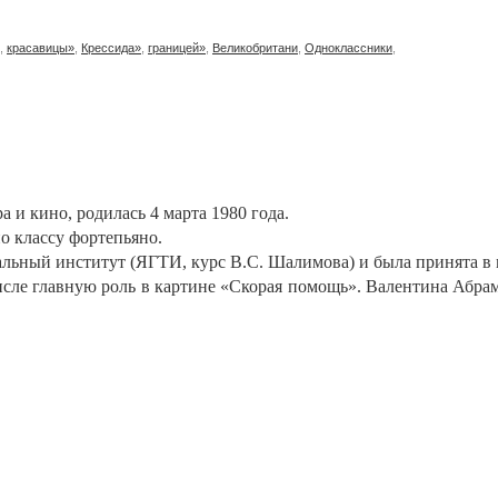
,
красавицы»
,
Крессида»
,
границей»
,
Великобритани
,
Одноклассники
,
а и кино, родилась 4 марта 1980 года.
о классу фортепьяно.
альный институт (ЯГТИ, курс В.С. Шалимова) и была принята в 
 числе главную роль в картине «Скорая помощь». Валентина Абр