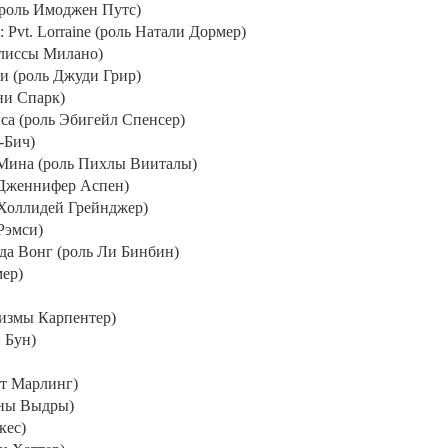
(роль Имоджен Путс)
: Pvt. Lorraine
(роль Натали Дормер)
лиссы Милано)
би (роль Джуди Грир)
ни Спарк)
иса (роль Эбигейл Спенсер)
-Бич)
: Мина (роль Пихлы Вииталы)
 Дженнифер Аспен)
ь Холлидей Грейнджер)
 Рэмси)
Ада Вонг (роль Ли Бинбин)
мер)
измы Карпентер)
 Бун)
ит Марлинг)
ины Выдры)
кес)