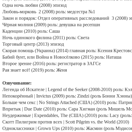
Одна ночь любви (2008) эпизод
Любовь-морковь
2 (2008) роль: медсестра №1
Закон и порядок: Отдел оперативных расследований
3 (2008) 
Чёрная молния (2009) роль: девушка на ресепшн
Каденции (2010) роль: Саша
Ночь одинокого филина (2011) роль: Света
Торговый центр (2013) эпизод
Скорая помощь (Украина) (2014) главная роль: Ксения Крестовск
Бабий бунт, или Война в Новосёлково (2015) роль: Наташа
Второе зрение (2016) роль: регистратор в ЗАГСе
Рая знает всё! (2019) роль: Женя
Озвучивание:
Легенда об Искателе |
Legend
of
the
Seeker
(2008-2010) роль: К
Непокорённый |
Invictus
(2009) роль:
Zindzi
(роль Бонни Хэнны)
Больше чем секс |
No
Strings
Attached
(США) (2010) роль: Патриц
Впритык |
Due
Date
(2010) роль: Сара Хигман (роль Мишель М
Неудержимые |
Expendables
,
The
(США) (2010) роль:
Lacy
(роль
Скотт Пилигрим против всех |
Scott
Pilgrim
vs
.
the
World
(2010)
Одноклассники |
Grown
Ups
(2010) роль: Жасмин (роль Мэдисо