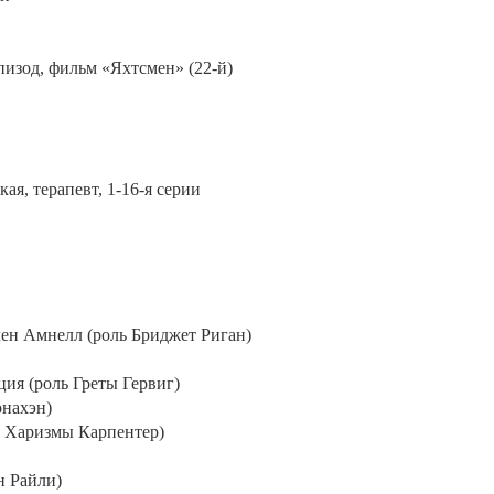
эпизод, фильм «Яхтсмен» (22-й)
ая, терапевт, 1-16-я серии
элен Амнелл (роль Бриджет Риган)
ия (роль Греты Гервиг)
онахэн)
: Харизмы Карпентер)
н Райли)