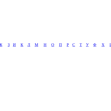
Ж
З
И
К
Л
М
Н
О
П
Р
С
Т
У
Ф
Х