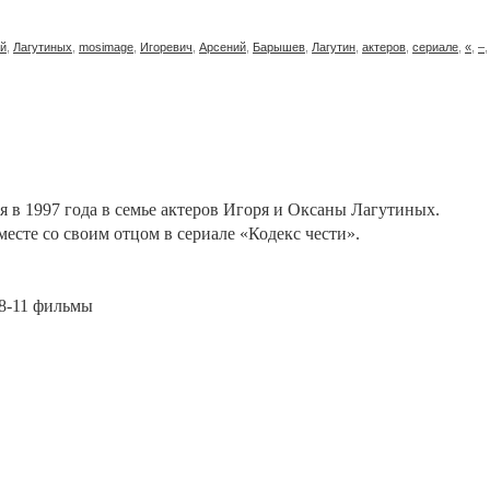
ий
,
Лагутиных
,
mosimage
,
Игоревич
,
Арсений
,
Барышев
,
Лагутин
,
актеров
,
сериале
,
«
,
–
 в 1997 года в семье актеров Игоря и Оксаны Лагутиных.
есте со своим отцом в сериале «Кодекс чести».
, 8-11 фильмы