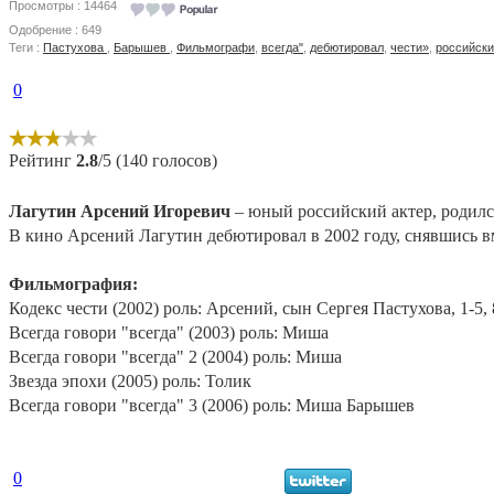
Просмотры : 14464
Одобрение : 649
Теги :
Пастухова
,
Барышев
,
Фильмографи
,
всегда"
,
дебютировал
,
чести»
,
российск
0
Рейтинг
2.8
/5 (140 голосов)
Лагутин Арсений Игоревич
– юный российский актер, родился
В кино Арсений Лагутин дебютировал в 2002 году, снявшись вм
Фильмография:
Кодекс чести (2002) роль: Арсений, сын Сергея Пастухова, 1-5
Всегда говори "всегда" (2003) роль: Миша
Всегда говори "всегда" 2 (2004) роль: Миша
Звезда эпохи (2005) роль: Толик
Всегда говори "всегда" 3 (2006) роль: Миша Барышев
0