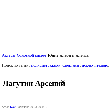
Актеры
Основной раздел
Юные актеры и актрисы
Поиск по тегам :
полнометражном
,
Светланы
,
исключительно
,
Лагутин Арсений
Автор
KOV
, Включено 20-03-2009 16:12