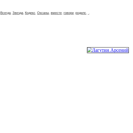
,
Всегда
,
Звезда
,
Кодекс
,
Оксаны
,
вместе
,
говори
,
родилс
,
,