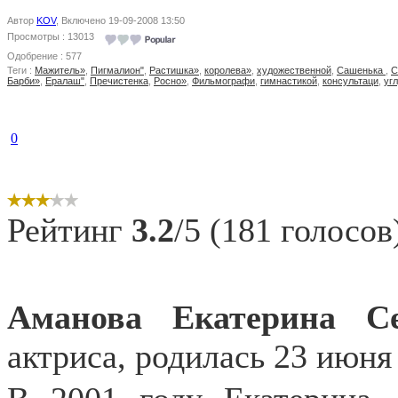
Автор
KOV
, Включено 19-09-2008 13:50
Просмотры : 13013
Одобрение : 577
Теги :
Мажитель»
,
Пигмалион"
,
Растишка»
,
королева»
,
художественной
,
Сашенька
,
С
Барби»
,
Ералаш"
,
Пречистенка
,
Росно»
,
Фильмографи
,
гимнастикой
,
консультаци
,
уг
0
Рейтинг
3.2
/5 (181 голосов
Аманова Екатерина С
актриса, родилась 23 июня