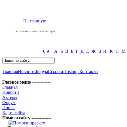
На главную
Российские и советские актёры
0-9
А
Б
В
Б
Г
Д
Е
Ж
З
И
К
Л
М
Главная
Новости
Форум
Ссылки
Помощь
Контакты
Главное меню -------------
Главная
Новости
Актеры
Форум
Поиск
Карта сайта
Помоги сайту --------------