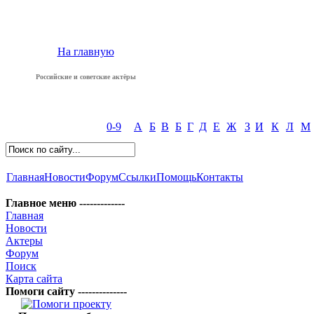
На главную
Российские и советские актёры
0-9
А
Б
В
Б
Г
Д
Е
Ж
З
И
К
Л
М
Главная
Новости
Форум
Ссылки
Помощь
Контакты
Главное меню -------------
Главная
Новости
Актеры
Форум
Поиск
Карта сайта
Помоги сайту --------------