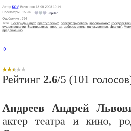
Автор
KOV
, Включено 13-09-2008 10:14
Просмотры : 15676
Одобрение : 634
Теги :
Бесприданница"
,
преступление"
,
зарегистрировать
,
краснокожих"
,
государстве
существовании
,
Белгородском
,
ворота»
,
забеременела
,
однокурснице
,
Иванов"
,
Моск
предложению
,
0
Рейтинг
2.6
/5 (101 голосов
Андреев Андрей
Львов
актер театра и кино, р