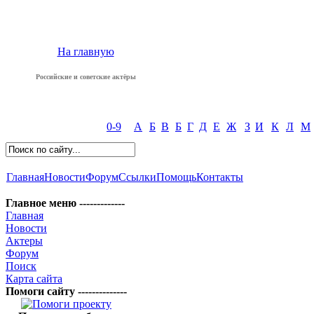
На главную
Российские и советские актёры
0-9
А
Б
В
Б
Г
Д
Е
Ж
З
И
К
Л
М
Главная
Новости
Форум
Ссылки
Помощь
Контакты
Главное меню -------------
Главная
Новости
Актеры
Форум
Поиск
Карта сайта
Помоги сайту --------------