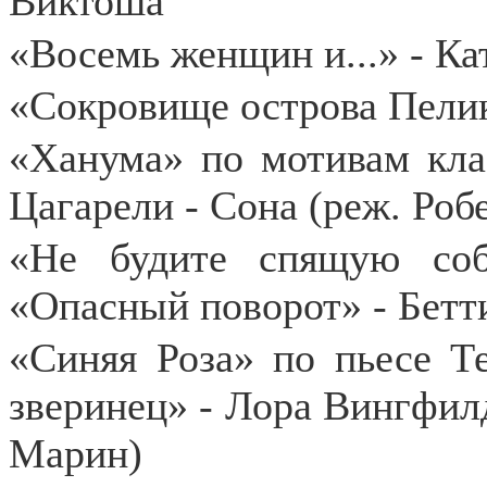
Виктоша
«Восемь женщин и...» - Ка
«Сокровище острова Пели
«Ханума» по мотивам кла
Цагарели - Сона (реж. Роб
«Не будите спящую со
«Опасный поворот» - Бетт
«Синяя Роза» по пьесе Т
зверинец» - Лора Вингфилд
Марин)