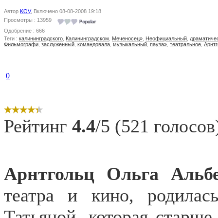
Автор
KOV
, Включено 08-08-2008 19:18
Просмотры : 13959
Одобрение : 666
Теги :
калининградского
,
Калининградском
,
Меченосец»
,
Неофициальный
,
драматиче
Фильмографи
,
заслуженный
,
командовала
,
музыкальный
,
пауза»
,
театральное
,
Арнтг
0
Рейтинг
4.4
/5 (521 голосов
Арнтгольц Ольга
Альб
театра и кино, родилас
Татьяной, которая старше