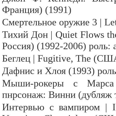
Франция) (1991)
Смертельное оружие 3 |
Le
Тихий Дон | Quiet Flows t
Россия) (1992-2006) роль:
Беглец |
Fugitive
,
The
(США
Дафнис и Хлоя (1993) рол
Мыши-рокеры с Марса 
пнрсонаж: Винни (дубляж 
Интервью с вампиром |