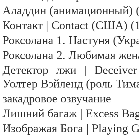
Аладдин (анимационный) (
Контакт | Contact (США) (
Роксолана 1. Настуня (Укр
Роксолана 2. Любимая жен
Детектор лжи | Deceive
Уолтер Вэйленд (роль Тима
закадровое озвучание
Лишний багаж |
Excess
Ba
Изображая Бога |
Playing
G