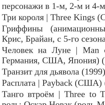
персонажи в 1-м, 2-м и 4-м
Три короля | Three Kings 
Гриффины (анимационны
Крис, Брайан, с 5-го сезо
Человек на Луне | Man 
Германия, США, Япония) (
Транзит для дьявола (1999
Расплата |
Payback
(США) (
Танго втроём |
Three
to
T
роль: Оскар Новак (роль 