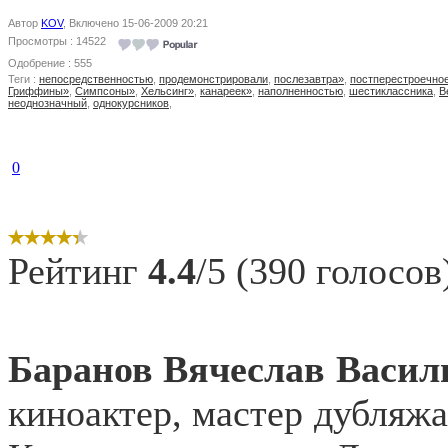
Автор
KOV
, Включено 15-06-2009 20:21
Просмотры : 14522
Одобрение : 555
Теги :
непосредственностью
,
продемонстрировали
,
послезавтра»
,
постперестроечно
Гриффины»
,
Симпсоны»
,
Хельсинг»
,
канареек»
,
наполненностью
,
шестиклассника
,
В
неоднозначный
,
однокурсников
,
0
Рейтинг
4.4
/5 (390 голосов
Баранов Вячеслав Васил
киноактер, мастер дубляжа,