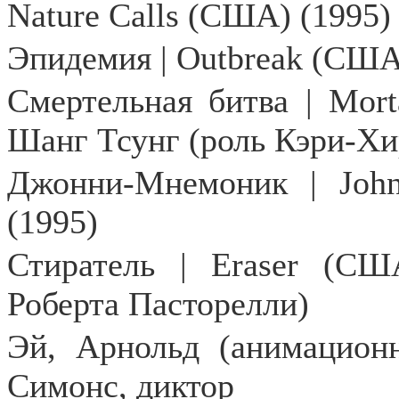
Nature Calls (США) (1995)
Эпидемия | Outbreak (США
Смертельная битва |
Mort
Шанг Тсунг (роль Кэри-Х
Джонни-Мнемоник |
Joh
(1995)
Стиратель |
Eraser
(США)
Роберта Пасторелли)
Эй, Арнольд (анимационн
Симонс, диктор