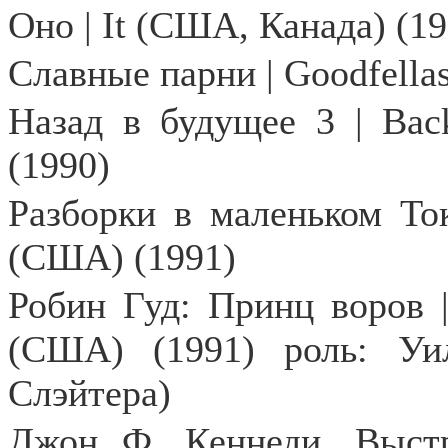
Оно | It (США, Канада) (19
Славные парни | Goodfella
Назад в будущее 3 | Back
(1990)
Разборки
в
маленьком
То
(
США
) (1991)
Робин
Гуд
:
Принц
воров
|
(
США
) (1991)
роль
:
Уи
Слэйтера
)
Джон Ф. Кеннеди. Выст