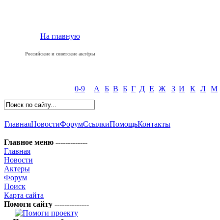
На главную
Российские и советские актёры
0-9
А
Б
В
Б
Г
Д
Е
Ж
З
И
К
Л
М
Главная
Новости
Форум
Ссылки
Помощь
Контакты
Главное меню -------------
Главная
Новости
Актеры
Форум
Поиск
Карта сайта
Помоги сайту --------------