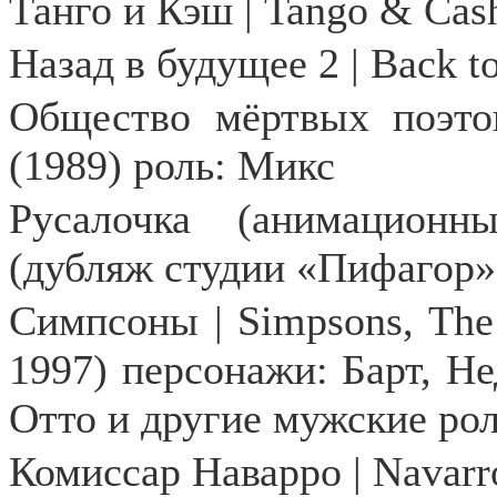
Танго и Кэш |
Tango
&
Cas
Назад в будущее 2 | Back to
Общество мёртвых поэто
(1989) роль: Микс
Русалочка (анимационн
(дубляж студии «Пифагор»
Симпсоны | Simpsons, Th
1997) персонажи: Барт, Н
Отто и другие мужские рол
Комиссар Наварро | Navarr