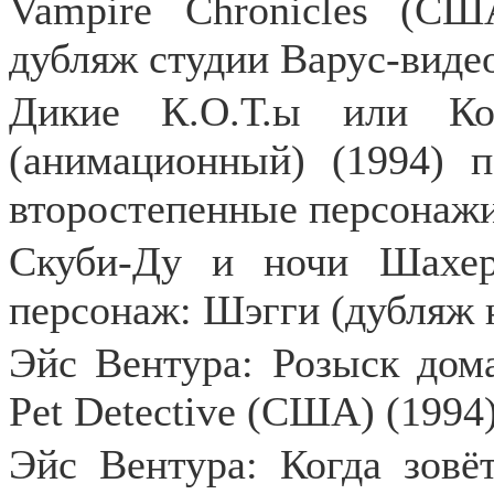
Vampire
Chronicles
(США)
дубляж студии Варус-виде
Дикие К.О.Т.ы или Ко
(анимационный) (1994) п
второстепенные персонаж
Скуби-Ду и ночи Шахер
персонаж: Шэгги (дубляж 
Эйс Вентура: Розыск дом
Pet Detective (США) (1994
Эйс Вентура: Когда зовё