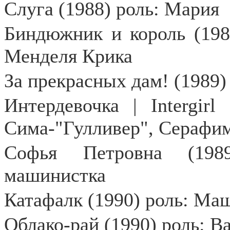
Слуга (1988) роль: Мария
Биндюжник и король (198
Менделя Крика
За прекрасных дам! (1989)
Интердевочка | Intergir
Сима-"Гулливер", Серафи
Софья Петровна (198
машинистка
Катафалк (1990) роль: Ма
Облако-рай (1990) роль: В