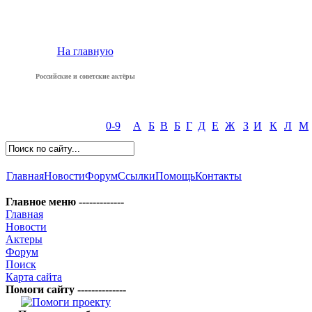
На главную
Российские и советские актёры
0-9
А
Б
В
Б
Г
Д
Е
Ж
З
И
К
Л
М
Главная
Новости
Форум
Ссылки
Помощь
Контакты
Главное меню -------------
Главная
Новости
Актеры
Форум
Поиск
Карта сайта
Помоги сайту --------------