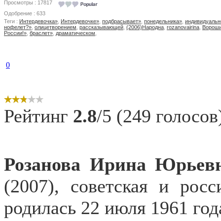
Просмотры : 17817
Одобрение : 633
Теги :
Интердевочка»
,
Интердевочке»
,
подбрасывает»
,
понедельника»
,
индивидуальн
нофелет?»
,
олицетворением
,
рассказывающей
,
(2006)Народна
,
rozanovairina
,
Вороши
России!»
,
браслет»
,
драматическом
,
0
Рейтинг
2.8
/5 (249 голосов
Розанова Ирина Юрьев
(2007), советская и росс
родилась 22 июля 1961 года