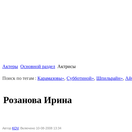
Актеры
Основной раздел
Актрисы
Поиск по тегам :
Карамазовы»
,
Субботиной»
,
Шпильрайн»
,
Ай
Розанова Ирина
Автор
KOV
, Включено 10-08-2008 13:34