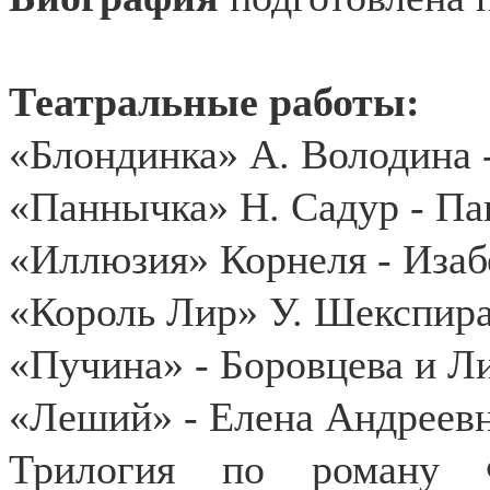
Театральные работы:
«Блондинка» А. Володина 
«Паннычка» Н. Садур - П
«Иллюзия» Корнеля - Изаб
«Король Лир» У. Шекспира
«Пучина» - Боровцева и Л
«Леший» - Елена Андреев
Трилогия по роману Ф