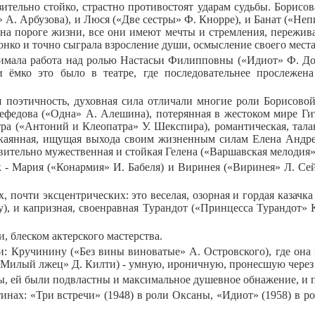
тельно стойко, страстно противостоят ударам судьбы. Борисова
» А. Арбузова), и Люся («Две сестры» Ф. Кнорре), и Банат («Неп
и на пороге жизни, все они имеют мечты и стремления, пережив
тонко и точно сыграла взросление души, осмысление своего мест
мала работа над ролью Настасьи Филипповны («Идиот» Ф. Досто
и ёмко это было в театре, где последовательнее прослеже
ая поэтичность, духовная сила отличали многие роли Борисово
ефедова («Одна» А. Алешина), потерянная в жестоком мире Гит
ра («Антоний и Клеопатра» У. Шекспира), романтическая, тал
каянная, ищущая выхода своим жизненным силам Елена Андрее
ивительно мужественная и стойкая Гелена («Варшавская мелодия»
- Мария («Конармия» И. Бабеля) и Виринея («Виринея» Л. Се
х, почти эксцентрических: это веселая, озорная и гордая казач
 и капризная, своенравная Турандот («Принцесса Турандот» К
, блеском актерского мастерства.
: Кручинину («Без вины виноватые» А. Островского), где она 
«Милый лжец» Д. Килти) - умную, ироничную, пронесшую через 
 ей были подвластны и максимальное душевное обнажение, и пуб
инах: «Три встречи» (1948) в роли Оксаны, «Идиот» (1958) в р