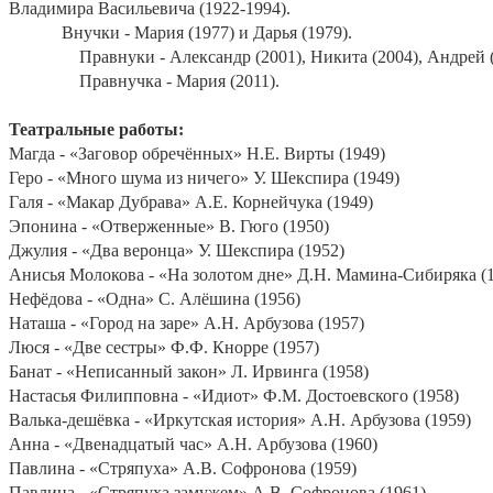
Владимира Васильевича (1922-1994).
Внучки - Мария (1977) и Дарья (1979).
Правнуки - Александр (2001), Никита (2004), Андрей (
Правнучка - Мария (2011).
Театральные работы:
Магда - «Заговор обречённых» Н.Е. Вирты (1949)
Геро - «Много шума из ничего» У. Шекспира (1949)
Галя - «Макар Дубрава» А.Е. Корнейчука (1949)
Эпонина - «Отверженные» В. Гюго (1950)
Джулия - «Два веронца» У. Шекспира (1952)
Анисья Молокова - «На золотом дне» Д.Н. Мамина-Сибиряка (
Нефёдова - «Одна» С. Алёшина (1956)
Наташа - «Город на заре» А.Н. Арбузова (1957)
Люся - «Две сестры» Ф.Ф. Кнорре (1957)
Банат - «Неписанный закон» Л. Ирвинга (1958)
Настасья Филипповна - «Идиот» Ф.М. Достоевского (1958)
Валька-дешёвка - «Иркутская история» А.Н. Арбузова (1959)
Анна - «Двенадцатый час» А.Н. Арбузова (1960)
Павлина - «Стряпуха» А.В. Софронова (1959)
Павлина - «Стряпуха замужем» А.В. Софронова (1961)