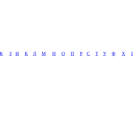
Ж
З
И
К
Л
М
Н
О
П
Р
С
Т
У
Ф
Х