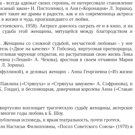
 - всегда адвокат своих героинь, ее интересовало становление
исаный закон» Н. Пистоленко), и Аня («Коронация» Л. Зорина),
ают такие же драмы и радости, как и их современница актриса
а в жизни и чуда, произошедшего от любви.
евского, 1958). Актрисе довелось сыграть ее и в кино, и на
на судьба этой женщины, мятущейся между благородством и
й. Женщины со сложной судьбой, несчастной любовью - у нее
ель («Двое на качелях» У. Гибсона), виртуозная притворщица,
антливая чарующе открытая, но растратившая свою жизнь Лика
вна («Леший» А. Чехова), яростная в своем отчаянии Мария
 Л. Зорина).
йфуллиной), и деловых женщин - Анна Георгиевна («Из жизни
ка Павлина («Стряпуха» и «Стряпуха замужем» А. Софронова), и
. Гоцци), и беспомощная, доверчивая королева Анна («Стакан
виртуозно воплощает трагическую судьбу женщины, актерское
многие годы любовь к Б. Шоу.
личная исповедь, и яркая театральность, почти гротеск.
оли Настасьи Филипповны, «Посол Советского Союза» (1970) в