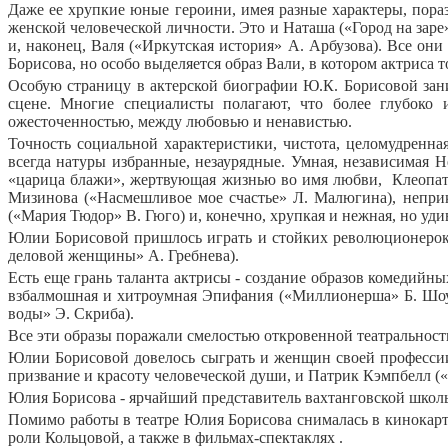
Даже ее хрупкие юные героини, имея разные характеры, порази
женской человеческой личности. Это и Наташа («Город на заре
и, наконец, Валя («Иркутская история» А. Арбузова). Все он
Борисова, но особо выделяется образ Вали, в котором актриса 
Особую страницу в актерской биографии Ю.К. Борисовой зани
сцене. Многие специалисты полагают, что более глубоко 
ожесточенностью, между любовью и ненавистью.
Точность социальной характеристики, чистота, целомудренн
всегда натуры избранные, незаурядные. Умная, независимая Н
«царица блажи», жертвующая жизнью во имя любви,
Клеопат
Мизинова («Насмешливое мое счастье» Л. Малюгина), непри
(«Мария Тюдор» В. Гюго) и, конечно, хрупкая и нежная, но уд
Юлии Борисовой пришлось играть и стойких революционерок 
деловой женщины» А. Гребнева).
Есть еще грань таланта актрисы - создание образов комедийны
взбалмошная и хитроумная Эпифания («Миллионерша» Б. Шоу),
воды» Э. Скриба).
Все эти образы поражали смелостью откровенной театральности
Юлии Борисовой довелось сыграть и женщин своей профессии
призвание и красоту человеческой души, и Патрик Кэмпбелл (
Юлия Борисова - ярчайший представитель вахтанговской школы,
Помимо работы в театре Юлия Борисова снималась в кинокарт
роли Кольцовой, а также в фильмах-спектаклях .