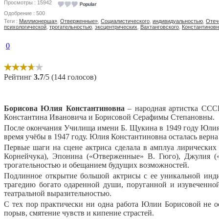
Просмотры : 15942
Одобрение : 500
Теги :
Миллионерша»
,
Отверженные»
,
Социалистического
,
индивидуальностью
,
Отеч
психологической
,
трогательностью
,
эксцентрических
,
Вахтанговского
,
Константинов
0
Рейтинг
3.7
/5 (144 голосов)
Борисова Юлия Константиновна
– народная артистка СССР 
Константина Ивановича и Борисовой Серафимы Степановны.
После окончания Училища имени Б. Щукина в 1949 году Юлия 
время учёбы в 1947 году. Юлия Константиновна осталась верна э
Первые шаги на сцене актриса сделала в амплуа лирических
Корнейчука), Эпонина («Отверженные» В. Гюго), Джулия (
трогательностью и обещанием будущих возможностей.
Подлинное открытие большой актрисы с ее уникальной инди
трагедию богато одаренной души, поруганной и изувеченно
театральной выразительностью.
С тех пор практически ни одна работа Юлии Борисовой не ос
порыв, смятение чувств и кипение страстей.