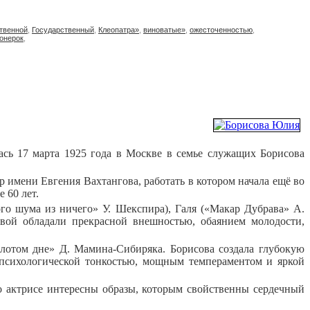
твенной
,
Государственный
,
Клеопатра»
,
виноватые»
,
ожесточенностью
,
онерок
,
лась 17 марта 1925 года в Москве в семье служащих Борисова
имени Евгения Вахтангова, работать в котором начала ещё во
 60 лет.
го шума из ничего» У. Шекспира), Галя («Макар Дубрава» А.
вой обладали прекрасной внешностью, обаянием молодости,
лотом дне» Д. Мамина-Сибиряка. Борисова создала глубокую
 психологической тонкостью, мощным темпераментом и яркой
го актрисе интересны образы, которым свойственны сердечный