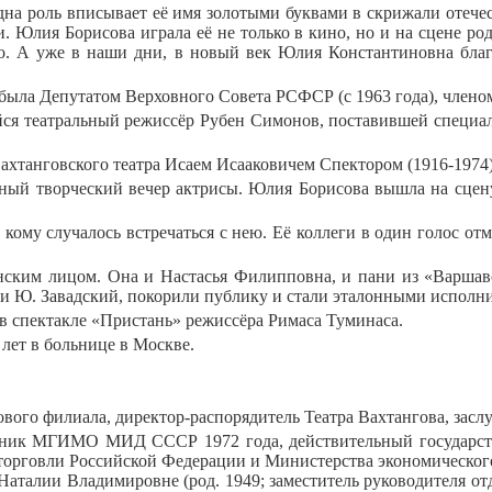
дна роль вписывает её имя золотыми буквами в скрижали отече
. Юлия Борисова играла её не только в кино, но и на сцене ро
о. А уже в наши дни, в новый век Юлия Константиновна благо
 была Депутатом Верховного Совета РСФСР (с 1963 года), член
я театральный режиссёр Рубен Симонов, поставившей специальн
ахтанговского театра Исаем Исааковичем Спектором (1916-1974
ейный творческий вечер актрисы. Юлия Борисова вышла на сцену
 кому случалось встречаться с нею. Её коллеги в один голос отм
нским лицом. Она и Настасья Филипповна, и пани из «Варшавс
и Ю. Завадский, покорили публику и стали эталонными исполни
- в спектакле «Пристань» режиссёра Римаса Туминаса.
 лет в больнице в Москве.
ового филиала, директор-распорядитель Театра Вахтангова, зас
скник МГИМО МИД СССР 1972 года, действительный государст
торговли Российской Федерации и Министерства экономического
 Наталии Владимировне (род. 1949; заместитель руководителя 