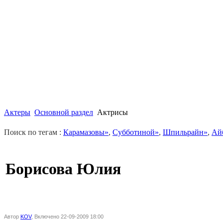
Актеры
Основной раздел
Актрисы
Поиск по тегам :
Карамазовы»
,
Субботиной»
,
Шпильрайн»
,
Ай
Борисова Юлия
Автор
KOV
, Включено 22-09-2009 18:00