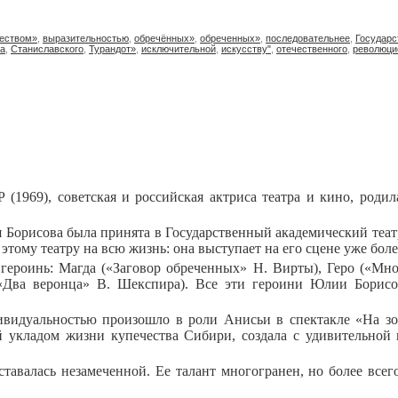
еством»
,
выразительностью
,
обречённых»
,
обреченных»
,
последовательнее
,
Государс
на
,
Станиславского
,
Турандот»
,
исключительной
,
искусству"
,
отечественного
,
революци
(1969), советская и российская актриса театра и кино, роди
Борисова была принята в Государственный академический театр 
тому театру на всю жизнь: она выступает на его сцене уже более
 героинь: Магда («Заговор обреченных» Н. Вирты), Геро («Мно
«Два веронца» В. Шекспира). Все эти героини Юлии Борисо
видуальностью произошло в роли Анисьи в спектакле «На зо
й укладом жизни купечества Сибири, создала с удивительной
тавалась незамеченной. Ее талант многогранен, но более все