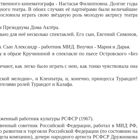
ственного кинематографа - Настасья Филипповна. Долгие годы
дного театра. В обоих случаях её партнёрами были величайшие
словила играть свою звёздную роль молодую актрису театра
ом Президиума Дома Актёра.
о для неё несколько спектаклей. Его сын, Евгений Симонов,
). Сын Александр - работник МИД. Внучки - Мария и Дарья.
 в образе Кручининой в спектакле по пьесе Островского «Без
ечают, как легко было играть с нею, как тонко чувствовала она
кой мелодии», и Клеопатра, и, конечно, принцесса Турандот!
телями ролей Турандот и Калафа.
луженный работник культуры РСФСР (1967).
венный советник Российской Федерации, работал в МИД РФ,
 развития и торговли Российской Федерации (по состоянию на
отдела компании), дочери народного артиста РСФСР Дружникова