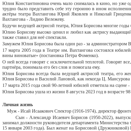
Юлия Константиновна очень мало снималась в кино, но уже о
трудно было представить себе эту героиню в ином исполнении
актёры театра Вахтангова Юрий Яковлев и Николай Гриценк
Вахтангова - Лидию Вележеву.
Будучи ведущей актрисой театра, Юлия Борисова многие годы
Юлию Борисову высоко ценил и любил как актрису выдающийс
также ставил для неё спектакли.
Замужем Юлия Борисова была один раз - за администратором В
17 марта 2005 года в Театре им. Вахтангова состоялся юбил
вины виноватые» (постановка Петра Фоменко).
О ней всегда говорят с исключительной теплотой. Говорят все,
партнёра, понимала его без слов и помогала ему.
Юлия Борисова всегда была ведущей актрисой театра, его же
Юлия Борисова и Василий Лановой, как некогда Ц. Мансурова 
17 марта 2015 года свой 90-летний юбилей отметила на сцене 
Юлия Борисова ушла из жизни 8 августа 2023 год в возрасте 98
Личная жизнь
Муж - Исай Исаакович Спектор (1916-1974), директор фронт
Сын - Александр Исаевич Борисов (1950-2022), выпу
занимал должности руководителя департамента Министерства 
15 января 2003 года). Был женат на Борисовой (Дружниковой)