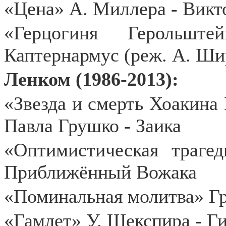
«Цена» А. Миллера - Викт
«Герцогиня Герольшт
Каптернармус (реж. А. Ши
Ленком (1986-2013):
«Звезда и смерть Хоакина
Павла Грушко - Заика
«Оптимистическая траге
Приближённый Вожака
«Поминальная молитва» Гр
«Гамлет» У. Шекспира - Г