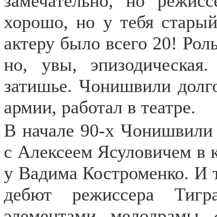
замечательно, но режисс
хорошо, но у тебя старый
актеру было всего 20! Роль
но, увы, эпизодическая
затишье. Чонишвили долго
армии, работал в театре.
В начале 90-х Чонишвили 
с Алексеем Ясуловичем в 
у Вадима Костроменко. И 
дебют режиссера Тигр
элементами мелодрамы 