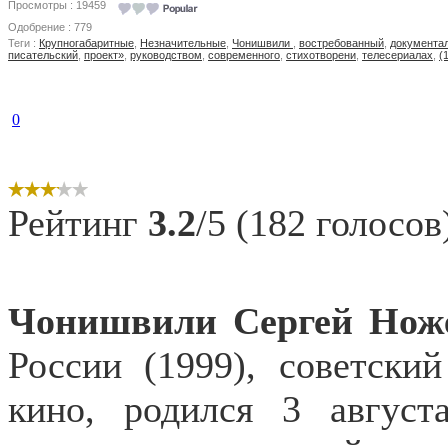
Просмотры : 19459
Одобрение : 779
Теги :
Крупногабаритные
,
Незначительные
,
Чонишвили
,
востребованный
,
документа
писательский
,
проект»
,
руководством
,
современного
,
стихотворени
,
телесериалах
,
(
0
Рейтинг
3.2
/5 (182 голосов
Чонишвили Сергей Нож
России (1999), советски
кино, родился 3 авгус