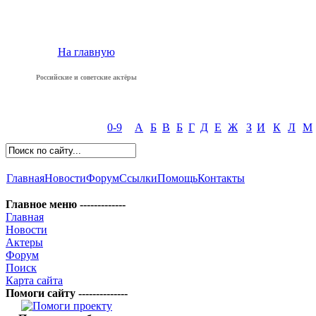
На главную
Российские и советские актёры
0-9
А
Б
В
Б
Г
Д
Е
Ж
З
И
К
Л
М
Главная
Новости
Форум
Ссылки
Помощь
Контакты
Главное меню -------------
Главная
Новости
Актеры
Форум
Поиск
Карта сайта
Помоги сайту --------------