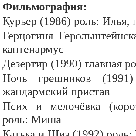
Фильмография:
Курьер (1986) роль: Илья,
Герцогиня Герольштейнска
каптенармус
Дезертир (1990) главная р
Ночь грешников (1991)
жандармский пристав
Псих и мелочёвка (коро
роль: Миша
Катька и Шиз (1992) роль