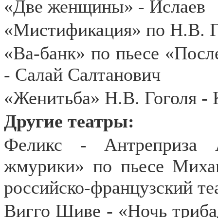
«Две женщины» - Ислаев
«Мистификация» по Н.В. Г
«Ва-банк» по пьесе «Посл
- Салай Салтанович
«Женитьба» Н.В. Гоголя - 
Другие театры:
Феликс - Антреприза 
жмурики»
по пьесе Миха
российско-французский те
Вигго Шиве - «Ночь триба