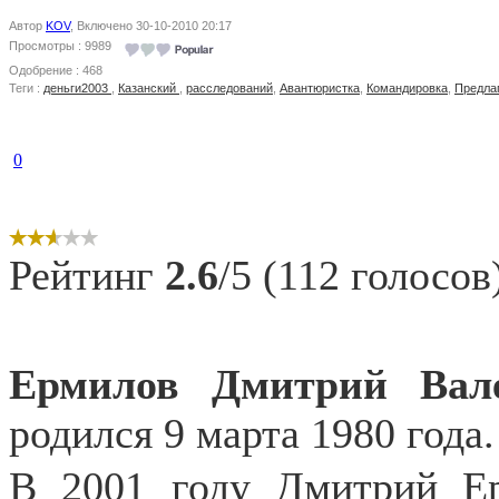
Автор
KOV
, Включено 30-10-2010 20:17
Просмотры : 9989
Одобрение : 468
Теги :
деньги2003
,
Казанский
,
расследований
,
Авантюристка
,
Командировка
,
Предла
0
Рейтинг
2.6
/5 (112 голосов
Ермилов Дмитрий Вал
родился 9 марта 1980 года.
В 2001 году Дмитрий Е