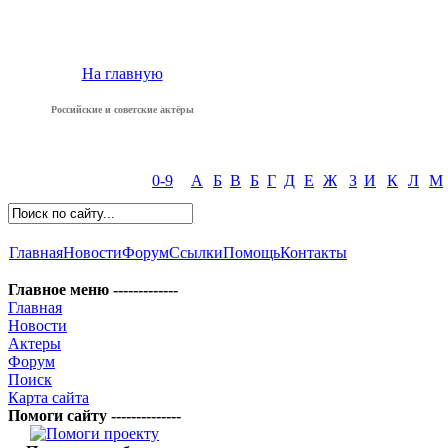
На главную
Российские и советские актёры
0-9
А
Б
В
Б
Г
Д
Е
Ж
З
И
К
Л
М
Главная
Новости
Форум
Ссылки
Помощь
Контакты
Главное меню -------------
Главная
Новости
Актеры
Форум
Поиск
Карта сайта
Помоги сайту --------------