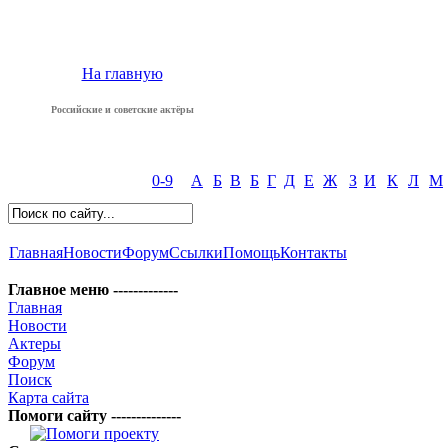
На главную
Российские и советские актёры
0-9
А
Б
В
Б
Г
Д
Е
Ж
З
И
К
Л
М
Главная
Новости
Форум
Ссылки
Помощь
Контакты
Главное меню -------------
Главная
Новости
Актеры
Форум
Поиск
Карта сайта
Помоги сайту --------------