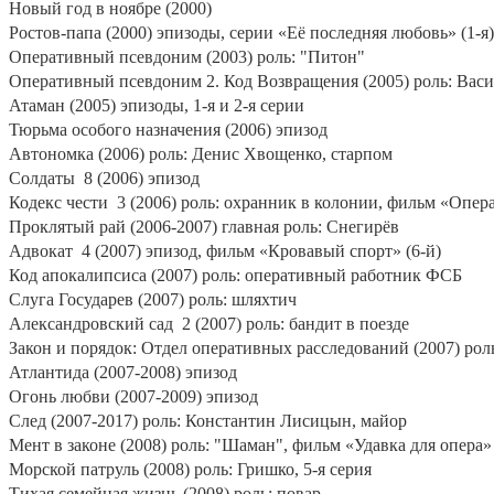
Новый год в ноябре (2000)
Ростов-папа (2000) эпизоды, серии «Её последняя любовь» (1-я)
Оперативный псевдоним (2003) роль: "Питон"
Оперативный псевдоним 2. Код Возвращения (2005) роль: Вас
Атаман (2005) эпизоды, 1-я и 2-я серии
Тюрьма особого назначения (2006) эпизод
Автономка (2006) роль: Денис Хвощенко, старпом
Солдаты
8 (2006) эпизод
Кодекс чести
3 (2006) роль: охранник в колонии, фильм «Опера
Проклятый рай (2006-2007) главная роль: Снегирёв
Адвокат
4 (2007) эпизод, фильм «Кровавый спорт» (6-й)
Код апокалипсиса (2007) роль: оперативный работник ФСБ
Слуга Государев (2007) роль: шляхтич
Александровский сад
2 (2007) роль: бандит в поезде
Закон и порядок: Отдел оперативных расследований (2007) рол
Атлантида (2007-2008) эпизод
Огонь любви (2007-2009) эпизод
След (2007-2017) роль: Константин Лисицын, майор
Мент в законе (2008) роль: "Шаман", фильм «Удавка для опера» 
Морской патруль (2008) роль: Гришко, 5-я серия
Тихая семейная жизнь (2008) роль: повар