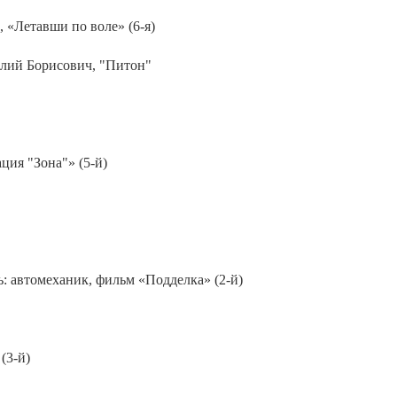
, «Летавши по воле» (6-я)
илий Борисович, "Питон"
ция "Зона"» (5-й)
ь: автомеханик, фильм «Подделка» (2-й)
(3-й)