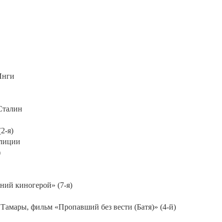
Инги
Сталин
2-я)
илиции
)
дний киногерой» (7-я)
 Тамары, фильм «Пропавший без вести (Батя)» (4-й)