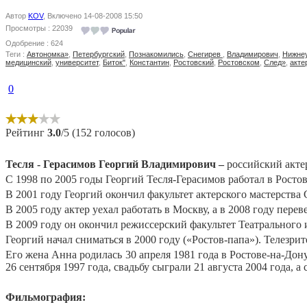
Автор
KOV
, Включено 14-08-2008 15:50
Просмотры : 22039
Одобрение : 624
Теги :
Автономка»
,
Петербургский
,
Познакомились
,
Снегирев
,
Владимирович
,
Нижне
медицинский
,
университет
,
Биток"
,
Константин
,
Ростовский
,
Ростовском
,
След»
,
акте
0
Рейтинг
3.0
/5 (152 голосов)
Тесля - Герасимов Георгий Владимирович –
российский актер
С 1998 по 2005 годы Георгий Тесля-Герасимов работал в Росто
В 2001 году Георгий окончил факультет актерского мастерства
В 2005 году актер уехал работать в Москву, а в 2008 году пере
В 2009 году он окончил режиссерский факультет Театрального 
Георгий начал сниматься в 2000 году («Ростов-папа»). Телезри
Его жена Анна родилась 30 апреля 1981 года в Ростове-на-Дон
26 сентября 1997 года, свадьбу сыграли 21 августа 2004 года, 
Фильмография: