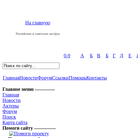
На главную
Российские и советские актёры
0-9
А
Б
В
Б
Г
Д
Е
Главная
Новости
Форум
Ссылки
Помощь
Контакты
Главное меню -------------
Главная
Новости
Актеры
Форум
Поиск
Карта сайта
Помоги сайту --------------