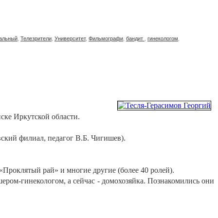
альный
,
Телезрители
,
Университет
,
Фильмографи
,
бандит
,
гинекологом
,
нске Иркутской области.
вский филиал, педагог В.Б. Чигишев).
«Проклятый рай» и многие другие (более 40 ролей).
шером-гинекологом, а сейчас - домохозяйка. Познакомились они