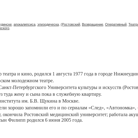
удинске
,
апокалипсиса
,
эпизодическа
,
(Ростовский
,
Возвращение
,
Оперативный
,
Театр
рского
,
 театра и кино, родился 1 августа 1977 года в городе Нижнеуди
вском молодежном театре.
 Санкт-Петербургского Университета культуры и искусств (Росто
вез туда жену и сына пока в служебную квартиру.
института им. Б.В. Щукина в Москве.
тели хорошо запомнили его и по сериалам «След», «Автономка», 
у, окончила Ростовский медицинский университет; работала аку
а сын Филипп родился 6 июня 2005 года.