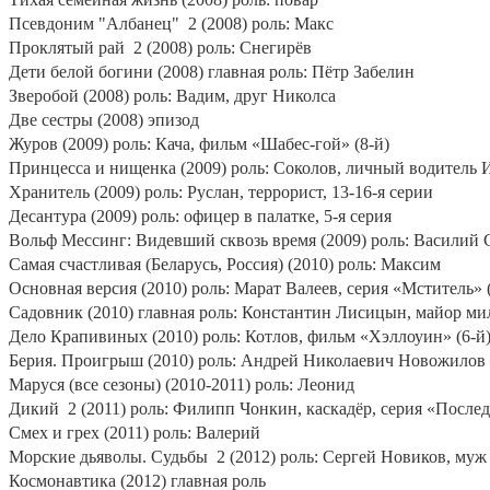
Псевдоним "Албанец"
2 (2008) роль: Макс
Проклятый рай
2 (2008) роль: Снегирёв
Дети белой богини (2008) главная роль: Пётр Забелин
Зверобой (2008) роль: Вадим, друг Николса
Две сестры (2008) эпизод
Журов (2009) роль: Кача, фильм «Шабес-гой» (8-й)
Принцесса и нищенка (2009) роль: Соколов, личный водитель 
Хранитель (2009) роль: Руслан, террорист, 13-16-я серии
Десантура (2009) роль: офицер в палатке, 5-я серия
Вольф Мессинг: Видевший сквозь время (2009) роль: Василий 
Самая счастливая (Беларусь, Россия) (2010) роль: Максим
Основная версия (2010) роль: Марат Валеев, серия «Мститель» (
Садовник (2010) главная роль: Константин Лисицын, майор м
Дело Крапивиных (2010) роль: Котлов, фильм «Хэллоуин» (6-й
Берия. Проигрыш (2010) роль: Андрей Николаевич Новожилов
Маруся (все сезоны) (2010-2011) роль: Леонид
Дикий
2 (2011) роль: Филипп Чонкин, каскадёр, серия «После
Смех и грех (2011) роль: Валерий
Морские дьяволы. Судьбы
2 (2012) роль: Сергей Новиков, муж
Космонавтика (2012) главная роль