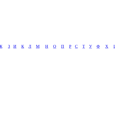
Ж
З
И
К
Л
М
Н
О
П
Р
С
Т
У
Ф
Х