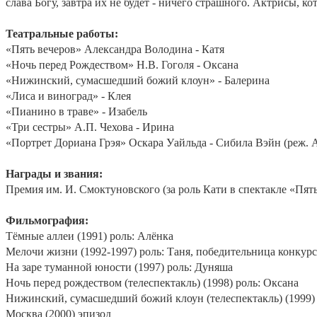
слава Богу, завтра их не будет - ничего страшного. Актрисы, 
Театральные работы:
«Пять вечеров» Александра Володина - Катя
«Ночь перед Рождеством» Н.В. Гоголя - Оксана
«Нижинский, сумасшедший божий клоун» - Балерина
«Лиса и виноград» - Клея
«Пианино в траве» - Изабель
«Три сестры» А.П. Чехова - Ирина
«Портрет Дориана Грэя» Оскара Уайльда - Сибила Вэйн (реж.
Награды и звания:
Премия им. И. Смоктуновского (за роль Кати в спектакле «Пять
Фильмография:
Тёмные аллеи (1991) роль: Алёнка
Мелочи жизни (1992-1997) роль: Таня, победительница конкур
На заре туманной юности (1997) роль: Дуняша
Ночь перед рождеством (телеспектакль) (1998) роль: Оксана
Нижинский, сумасшедший божий клоун (телеспектакль) (1999)
Москва (2000) эпизод