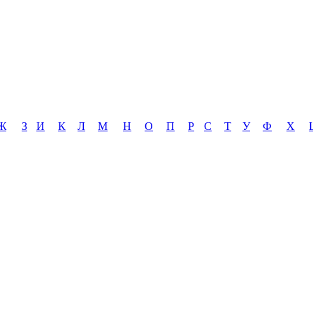
Ж
З
И
К
Л
М
Н
О
П
Р
С
Т
У
Ф
Х