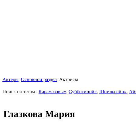
Актеры
Основной раздел
Актрисы
Поиск по тегам :
Карамазовы»
,
Субботиной»
,
Шпильрайн»
,
Ай
Глазкова Мария