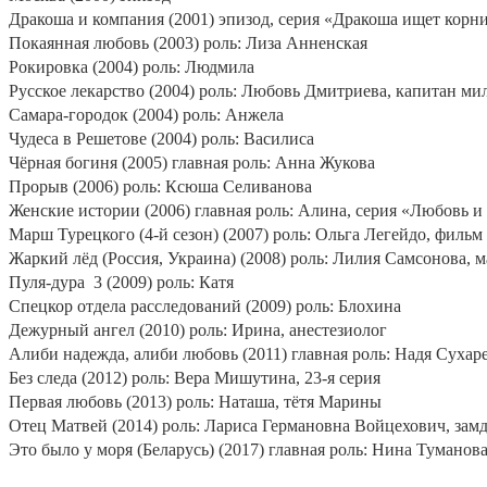
Дракоша и компания (2001) эпизод, серия «Дракоша ищет корни
Покаянная любовь (2003) роль: Лиза Анненская
Рокировка (2004) роль: Людмила
Русское лекарство (2004) роль: Любовь Дмитриева, капитан м
Самара-городок (2004) роль: Анжела
Чудеса в Решетове (2004) роль: Василиса
Чёрная богиня (2005) главная роль: Анна Жукова
Прорыв (2006) роль: Ксюша Селиванова
Женские истории (2006) главная роль: Алина, серия «Любовь и 
Марш Турецкого (4-й сезон) (2007) роль: Ольга Легейдо, фильм
Жаркий лёд (Россия, Украина) (2008) роль: Лилия Самсонова, 
Пуля-дура
3 (2009) роль: Катя
Спецкор отдела расследований (2009) роль: Блохина
Дежурный ангел (2010) роль: Ирина, анестезиолог
Алиби надежда, алиби любовь (2011) главная роль: Надя Сухар
Без следа (2012) роль: Вера Мишутина, 23-я серия
Первая любовь (2013) роль: Наташа, тётя Марины
Отец Матвей (2014) роль: Лариса Германовна Войцехович, зам
Это было у моря (Беларусь) (2017) главная роль: Нина Туманов