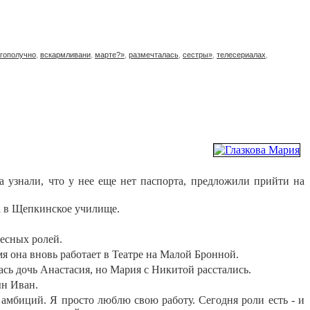
гополучно
,
вскармливани
,
марте?»
,
размечталась
,
сестры»
,
телесериалах
,
а узнали, что у нее еще нет паспорта, предложили прийти на
та в Щепкинское училище.
ресных ролей.
емя она вновь работает в Театре на Малой Бронной.
сь дочь Анастасия, но Мария с Никитой расстались.
ын Иван.
 амбиций. Я просто люблю свою работу. Сегодня роли есть - и