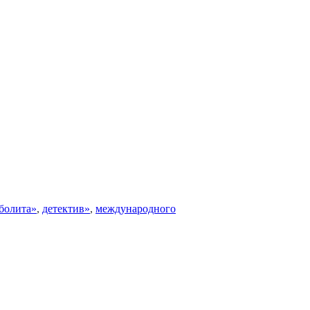
болита»
,
детектив»
,
международного