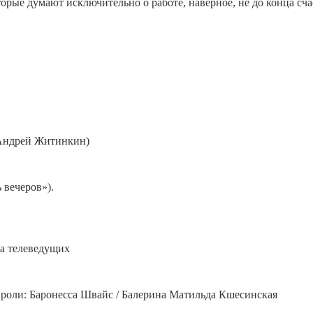
которые думают исключительно о работе, наверное, не до конца с
 Андрей Житинкин)
 вечеров»).
са телеведущих
 роли: Баронесса Швайс / Балерина Матильда Кшесинская