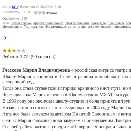
Автор
KOV
, Включено 19-05-2009 15:19
Просмотры : 11131
Одобрение : 535
Теги :
Рождеством»
,
профессиональных
,
Смоктуновского
,
виноград»
,
площадке»
,
веч
Мелентьевна
,
Театральные
,
Фильмографи
,
встретилась
,
жизни»
,
клоун»
,
неправильн
0
Рейтинг
2.7
/5 (90 голосов)
Глазкова Мария Владимировна
– российская актриса театра 
Школу Мария закончила в 15 лет и решила попробовать посту
следующий год.
Тогда она стала студенткой историко-архивного института, но
Через два года Мария перешла в Школу-студию МХАТ на курс 
В 1996 году она окончила школу-студию и была принята в тру
Начав активно сниматься в телесериалах, в 2004 году Мария Гл
Актриса была замужем за актёром Никитой Салопиным, с котор
Сейчас Мария Глазкова снова замужем за бизнесменом Дмитрием.
О своей работе актриса говорит: «Наверное, я неправильная 