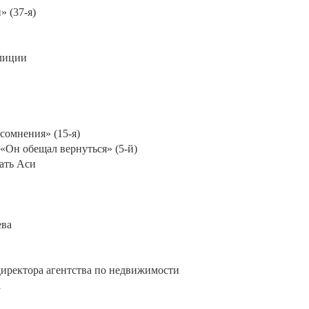
» (37-я)
илиции
сомнения» (15-я)
 «Он обещал вернуться» (5-й)
мать Аси
ева
директора агентства по недвижимости
а