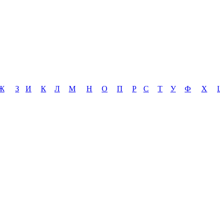
Ж
З
И
К
Л
М
Н
О
П
Р
С
Т
У
Ф
Х