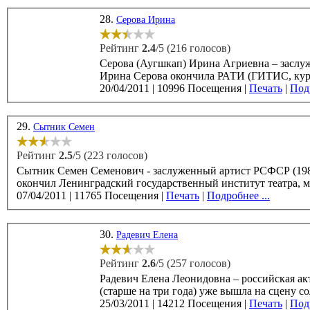
28.
Серова Ирина
Рейтинг
2.4
/5 (216 голосов)
Серова (Аугшкап) Ирина Агриевна – заслуженная
20/04/2011
|
10996 Посещения
|
Печать
|
Подр
29.
Сытник Семен
Рейтинг
2.5
/5 (223 голосов)
Сытник Семен Семенович - заслуженный артист РСФСР (1982), советский
окончил Ленинградский государственный институт театра, м
07/04/2011
|
11765 Посещения
|
Печать
|
Подробнее ...
30.
Радевич Елена
Рейтинг
2.6
/5 (257 голосов)
Радевич Елена Леонидовна – российская актриса театра и кино, ро
(старше на три года) уже вышла на сцену со
25/03/2011
|
14212 Посещения
|
Печать
|
Подр