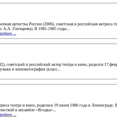
 артистка России (2006), советская и российская актриса театра и ки
Ирина Серова окончила РАТИ (ГИТИС, курс А.А. Гончарова). В 1981-1985 годы...
обнее ...
 и российский актер театра и кино, родился 17 февраля 1947 года. В 1969 
узыки и кинематографии (класс...
дилась 19 июня 1986 года в Ленинграде. В три года Елена вместе со своей старшей сестрой Аней
листкой в ансамбле «Ягодка»...
обнее ...