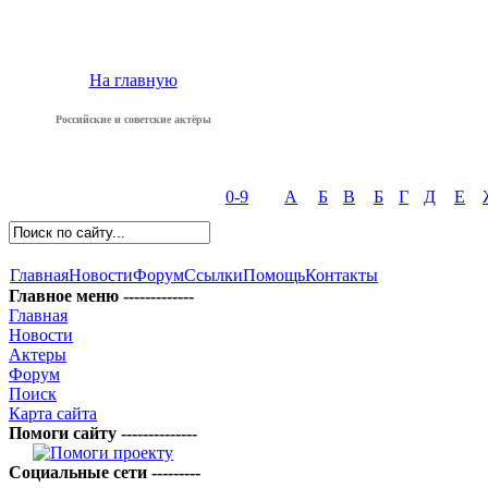
На главную
Российские и советские актёры
0-9
А
Б
В
Б
Г
Д
Е
Главная
Новости
Форум
Ссылки
Помощь
Контакты
Главное меню -------------
Главная
Новости
Актеры
Форум
Поиск
Карта сайта
Помоги сайту --------------
Социальные сети ---------