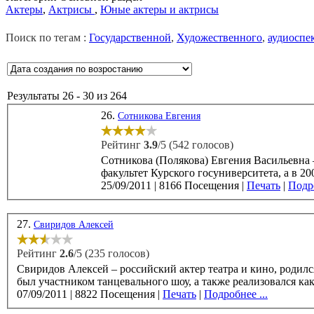
Актеры
,
Актрисы
,
Юные актеры и актрисы
Поиск по тегам :
Государственной
,
Художественного
,
аудиоспе
Результаты 26 - 30 из 264
26.
Сотникова Евгения
Рейтинг
3.9
/5 (542 голосов)
Сотникова (Полякова) Евгения Васильевна – российская актриса т
факультет Курского госуниверситета, а в 200
25/09/2011
|
8166 Посещения
|
Печать
|
Подро
27.
Свиридов Алексей
Рейтинг
2.6
/5 (235 голосов)
Свиридов Алексей – российский актер театра и кино, родился 30 августа 1977 года в Ленинграде. Алек
был участником танцевального шоу, а также реализовался как
07/09/2011
|
8822 Посещения
|
Печать
|
Подробнее ...