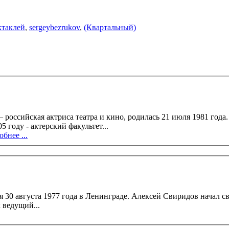
ктаклей
,
sergeybezrukov
,
(Квартальный)
еатра и кино, родилась 21 июля 1981 года. В 2002 году Евгения Сотникова окончила исторически
5 году - актерский факультет...
бнее ...
сей Свиридов начал свой творческий путь с класса виолончели,
 ведущий...