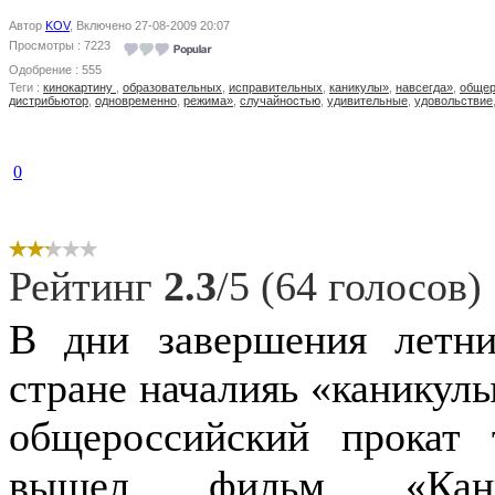
Автор
KOV
, Включено 27-08-2009 20:07
Просмотры : 7223
Одобрение : 555
Теги :
кинокартину
,
образовательных
,
исправительных
,
каникулы»
,
навсегда»
,
общер
дистрибьютор
,
одновременно
,
режима»
,
случайностью
,
удивительные
,
удовольствие
0
Рейтинг
2.3
/5 (64 голосов)
В дни завершения летн
стране началияь «каникулы
общероссийский прокат
вышел фильм «Кани