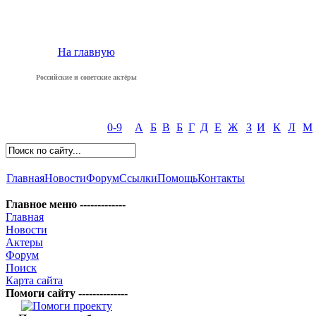
На главную
Российские и советские актёры
0-9
А
Б
В
Б
Г
Д
Е
Ж
З
И
К
Л
М
Главная
Новости
Форум
Ссылки
Помощь
Контакты
Главное меню -------------
Главная
Новости
Актеры
Форум
Поиск
Карта сайта
Помоги сайту --------------