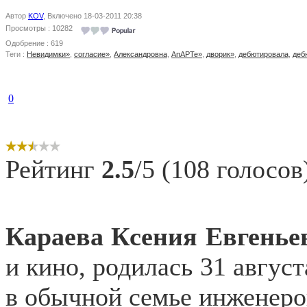
Автор
KOV
, Включено 18-03-2011 20:38
Просмотры : 10282
Одобрение : 619
Теги :
Невидимки»
,
согласие»
,
Александровна
,
АпАРТе»
,
дворик»
,
дебютировала
,
деб
0
Рейтинг
2.5
/5 (108 голосов
Караева Ксения Евгенье
и кино, родилась 31 август
в обычной семье инженеро