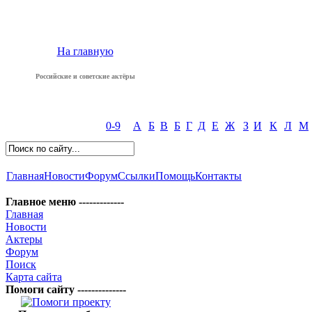
На главную
Российские и советские актёры
0-9
А
Б
В
Б
Г
Д
Е
Ж
З
И
К
Л
М
Главная
Новости
Форум
Ссылки
Помощь
Контакты
Главное меню -------------
Главная
Новости
Актеры
Форум
Поиск
Карта сайта
Помоги сайту --------------