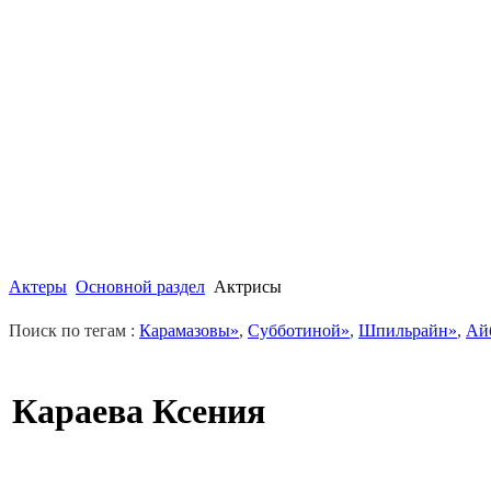
Актеры
Основной раздел
Актрисы
Поиск по тегам :
Карамазовы»
,
Субботиной»
,
Шпильрайн»
,
Ай
Караева Ксения