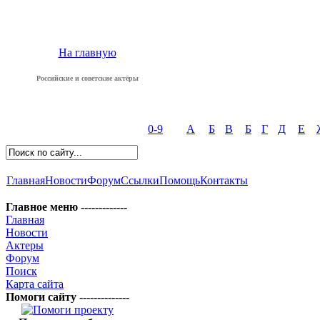
На главную
Российские и советские актёры
0-9
А
Б
В
Б
Г
Д
Е
Главная
Новости
Форум
Ссылки
Помощь
Контакты
Главное меню -------------
Главная
Новости
Актеры
Форум
Поиск
Карта сайта
Помоги сайту --------------