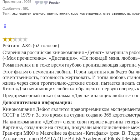
Просмотры : 9095
Одобрение : 591
Теги :
экспериментального
,
пречистенка»
,
короткометражных
,
ответственность
,
прав
0
Рейтинг
2.3
/5 (62 голосов)
Старейшая российская кинокомпания «Дебют» завершила рабо
(«Моя пречистенка», «Дистанция», «Не покидай меня, любовь
Романтичная и в тоже время глубоко пронизывающая картина 
Этот фильм о неумении любить. Герои картины как будто бы любя
ответственность, готовность жертвовать. И тогда любовь ста
жизнь через свои трогательно-детские стихи, пытается начать с
Кино «Для начинающих любить» обращено в первую очередь к то
Предпремьерный показ фильма «Для начинающих любить» состоя
Дополнительная информация:
Кинокомпания Дебют является правопреемником эксперимента
СССР в 1979 г. За это время на студии создано 365 коротком
На кинокомпании «Дебют» сняли свои первые картины теперь у
Картины, созданные на студии, получали многочисленные межд
Гран-при МКФ в Макгейме за фильм «Катафалк» (реж. В. Тод
Анджелесе, приз BAFTA (The British Academy of Film&Televisio