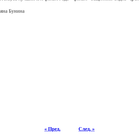
ьяна Бунина
« Пред.
След. »