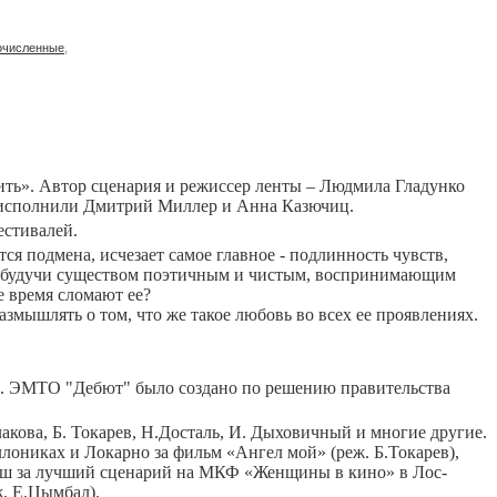
очисленные
,
ь». Автор сценария и режиссер ленты – Людмила Гладунко
м исполнили Дмитрий Миллер и Анна Казючиц.
естивалей.
тся подмена, исчезает самое главное - подлинность чувств,
ма, будучи существом поэтичным и чистым, воспринимающим
е время сломают ее?
змышлять о том, что же такое любовь во всех ее проявлениях.
. ЭМТО "Дебют" было создано по решению правительства
кова, Б. Токарев, Н.Досталь, И. Дыховичный и многие другие.
лониках и Локарно за фильм «Ангел мой» (реж. Б.Токарев),
Гиш за лучший сценарий на МКФ «Женщины в кино» в Лос-
ж. Е.Цымбал).