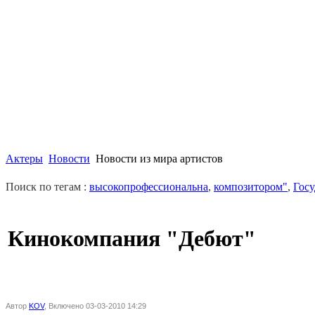
Актеры
Новости
Новости из мира артистов
Поиск по тегам :
высокопрофессиональна
,
композитором"
,
Гос
Кинокомпания "Дебют"
Автор
KOV
, Включено 03-03-2010 14:29