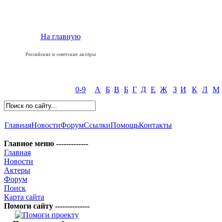
На главную
Российские и советские актёры
0-9
А
Б
В
Б
Г
Д
Е
Ж
З
И
К
Л
М
Главная
Новости
Форум
Ссылки
Помощь
Контакты
Главное меню -------------
Главная
Новости
Актеры
Форум
Поиск
Карта сайта
Помоги сайту --------------