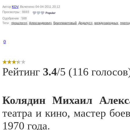
Автор
KOV
, Включено 04-04-2011 20:12
Просмотры : 8693
Одобрение : 588
Теги :
прошлого»
,
Александрович
,
Бриллиантовый
,
Дедалус»
,
международных
,
препо
0
Рейтинг
3.4
/5 (116 голосов
Колядин Михаил Алекс
театра и кино, мастер бое
1970 года.