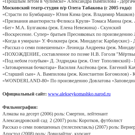
«Прошлым летом в Чулимске» Александра Вампилова - Дергач
Московский театр-студия п/р Олега Табакова (с 2005 года):
«Страсти по Бумбарашу» Юлия Кима (реж. Владимир Машков) 
«Признания авантюриста Феликса Круля» Томаса Манна (реж. 
«Бег» М.А. Булгакова (реж. Елена Невежина) - Скунский
«Воскресение. Супер» братьев Пресняковых по произведению Л
«Когда я умирала» У. Фолкнера (реж. Миндаугас Карбаускис) -
«Рассказ о семи повешенных» Леонида Андреева (реж. Миндауга
«ПОХОЖДЕНИЕ, составленное по поэме Н.В. Гоголя "Мёртвые 
«Под небом голубым» Д. Элдриджа (реж. Олег Тополянский) - 
«Затоваренная бочкотара» Василия Аксёнова (реж. Евгений Ка
«Старший сын» А. Вампилова (реж. Константин Богомолов) - К
«WONDERLAND-80» По произведению Довлатова «Заповедник» с
Официальный сайт:
www.alekseykomashko.narod.ru
Фильмография:
Алмазы на десерт (2006) роль: Смертин, лейтенант
Александровский сад
2 (2007) роль: Коротков, футболист
Рассказ о семи повешенных (телеспектакль) (2007) роль: Верне
Апостол (2008) роль: Довилайтис, курсант