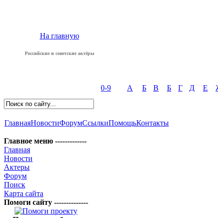
На главную
Российские и советские актёры
0-9
А
Б
В
Б
Г
Д
Е
Главная
Новости
Форум
Ссылки
Помощь
Контакты
Главное меню -------------
Главная
Новости
Актеры
Форум
Поиск
Карта сайта
Помоги сайту --------------