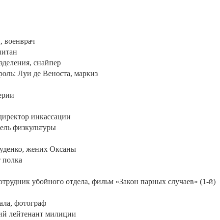
, военврач
питан
зделения, снайпер
роль: Луи де Веноста, маркиз
серии
 директор инкассации
тель физкультуры
Руденко, жених Оксаны
т полка
отрудник убойного отдела, фильм «Закон парных случаев» (1-й)
ала, фотограф
ший лейтенант милиции