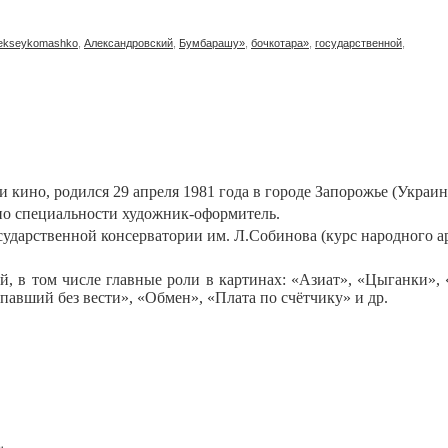
lekseykomashko
,
Александровский
,
Бумбарашу»
,
бочкотара»
,
государственной
,
и кино, родился 29 апреля 1981 года в городе Запорожье (Украи
по специальности художник-оформитель.
сударственной консерватории им. Л.Собинова (курс народного ар
й, в том числе главные роли в картинах: «Азиат», «Цыганки»,
павший без вести», «Обмен», «Плата по счётчику» и др.