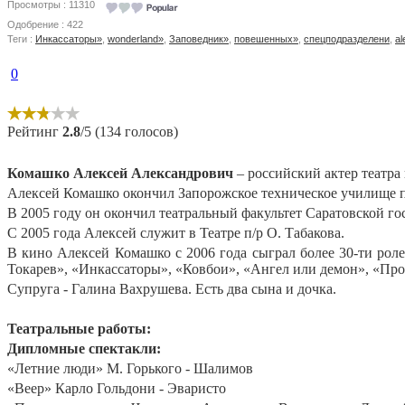
Просмотры : 11310
Одобрение : 422
Теги :
Инкассаторы»
,
wonderland»
,
Заповедник»
,
повешенных»
,
спецподразделени
,
a
0
Рейтинг
2.8
/5 (134 голосов)
Комашко Алексей Александрович
– российский актер театра 
Алексей Комашко окончил Запорожское техническое училище 
В 2005 году он окончил театральный факультет Саратовской го
С 2005 года Алексей служит в Театре п/р О. Табакова.
В кино Алексей Комашко с 2006 года сыграл более 30-ти роле
Токарев», «Инкассаторы», «Ковбои», «Ангел или демон», «Про
Супруга - Галина Вахрушева. Есть два сына и дочка.
Театральные работы:
Дипломные спектакли:
«Летние люди» М. Горького - Шалимов
«Веер» Карло Гольдони - Эваристо