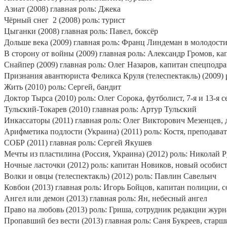
Азиат (2008) главная роль: Джека
Чёрный снег
2 (2008) роль: турист
Цыганки (2008) главная роль: Павел, боксёр
Дольше века (2009) главная роль: Франц Линдеман в молодости
В сторону от войны (2009) главная роль: Александр Громов, ка
Снайпер (2009) главная роль: Олег Назаров, капитан спецподра
Признания авантюриста Феликса Круля (телеспектакль) (2009) 
Жить (2010) роль: Сергей, бандит
Доктор Тырса (2010) роль: Олег Сорока, футболист, 7-я и 13-я 
Тульский-Токарев (2010) главная роль: Артур Тульский
Инкассаторы (2011) главная роль: Олег Викторович Мезенцев,
Арифметика подлости (Украина) (2011) роль: Костя, преподава
СОБР (2011) главная роль: Сергей Якушев
Мечты из пластилина (Россия, Украина) (2012) роль: Николай 
Ночные ласточки (2012) роль: капитан Новиков, новый особис
Волки и овцы (телеспектакль) (2012) роль: Павлин Савельич
Ковбои (2013) главная роль: Игорь Бойцов, капитан полиции, с
Ангел или демон (2013) главная роль: Ян, небесный ангел
Право на любовь (2013) роль: Гриша, сотрудник редакции журн
Пропавший без вести (2013) главная роль: Саня Букреев, стар