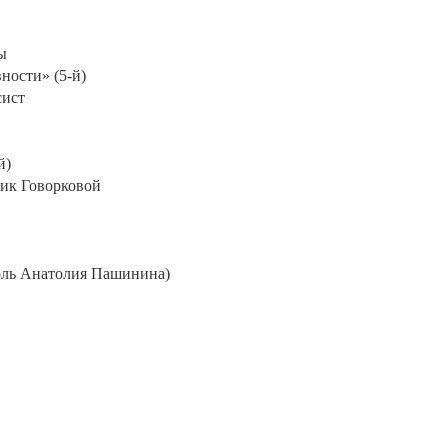
ы
ности» (5-й)
сист
й)
ник Говорковой
(роль Анатолия Пашинина)