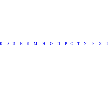
Ж
З
И
К
Л
М
Н
О
П
Р
С
Т
У
Ф
Х