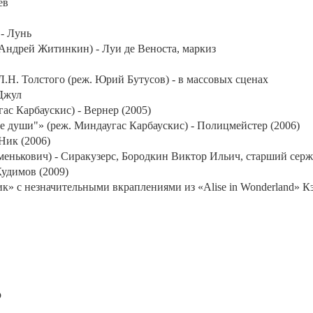
ёв
- Лунь
Андрей Житинкин) - Луи де Веноста, маркиз
.Н. Толстого (реж. Юрий Бутусов) - в массовых сценах
 Джул
с Карбаускис) - Вернер (2005)
души"» (реж. Миндаугас Карбаускис) - Полицмейстер (2006)
Ник (2006)
менькович) - Сиракузерс, Бородкин Виктор Ильич, старший сер
удимов (2009)
 незначительными вкраплениями из «Alise in Wonderland» Кэр
р