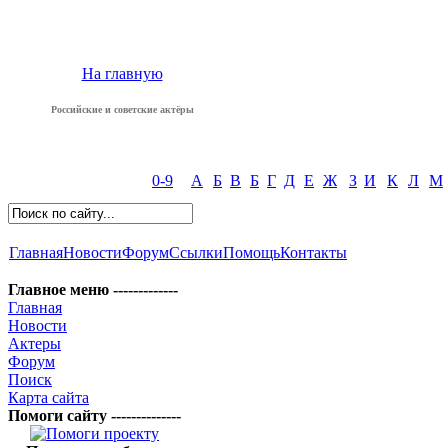
На главную
Российские и советские актёры
0-9
А
Б
В
Б
Г
Д
Е
Ж
З
И
К
Л
М
Главная
Новости
Форум
Ссылки
Помощь
Контакты
Главное меню -------------
Главная
Новости
Актеры
Форум
Поиск
Карта сайта
Помоги сайту --------------