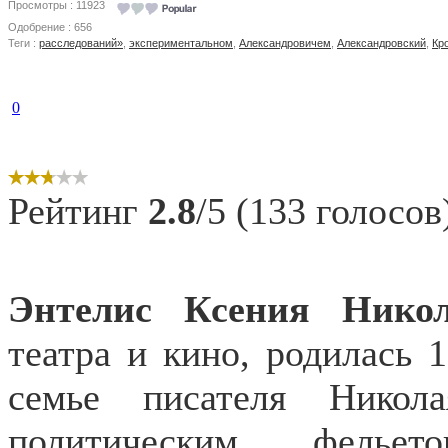
Просмотры : 11923
Одобрение : 656
Теги :
расследований»
,
экспериментальном
,
Александровичем
,
Александровский
,
Кр
0
Рейтинг
2.8
/5 (133 голосов
Энтелис Ксения Никол
театра и кино, родилась 
семье писателя Никол
политическим фельет