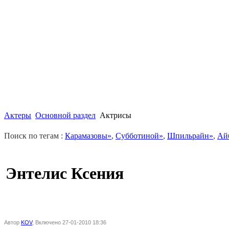
Актеры
Основной раздел
Актрисы
Поиск по тегам :
Карамазовы»
,
Субботиной»
,
Шпильрайн»
,
Ай
Энтелис Ксения
Автор
KOV
, Включено 27-01-2010 18:36