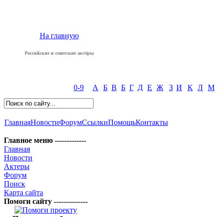
На главную
Российские и советские актёры
0-9
А
Б
В
Б
Г
Д
Е
Ж
З
И
К
Л
М
Главная
Новости
Форум
Ссылки
Помощь
Контакты
Главное меню -------------
Главная
Новости
Актеры
Форум
Поиск
Карта сайта
Помоги сайту --------------