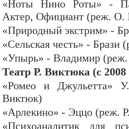
«Ноты Нино Роты» - Па
Актер, Официант (реж. О.
«Природный экстрим» - Бр
«Сельская честь» - Брази (
«Упырь» - Владимир (реж.
Театр Р. Виктюка (с 2008 
«Ромео и Джульетта» У
Виктюк)
«Арлекино» - Эццо (реж. Р
«Психоаналитик для пс