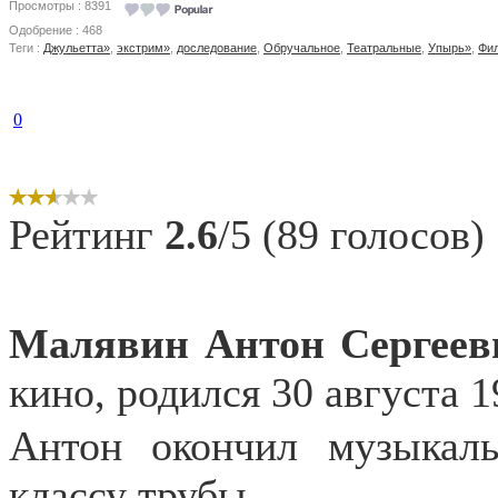
Просмотры : 8391
Одобрение : 468
Теги :
Джульетта»
,
экстрим»
,
доследование
,
Обручальное
,
Театральные
,
Упырь»
,
Фи
0
Рейтинг
2.6
/5 (89 голосов)
Малявин Антон Сергеев
кино, родился 30 августа 1
Антон окончил музыкал
классу трубы.