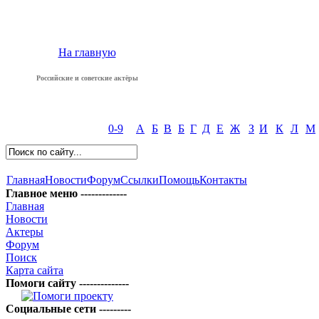
На главную
Российские и советские актёры
0-9
А
Б
В
Б
Г
Д
Е
Ж
З
И
К
Л
М
Главная
Новости
Форум
Ссылки
Помощь
Контакты
Главное меню -------------
Главная
Новости
Актеры
Форум
Поиск
Карта сайта
Помоги сайту --------------
Социальные сети ---------