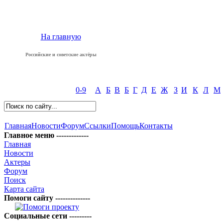
На главную
Российские и советские актёры
0-9
А
Б
В
Б
Г
Д
Е
Ж
З
И
К
Л
М
Главная
Новости
Форум
Ссылки
Помощь
Контакты
Главное меню -------------
Главная
Новости
Актеры
Форум
Поиск
Карта сайта
Помоги сайту --------------
Социальные сети ---------