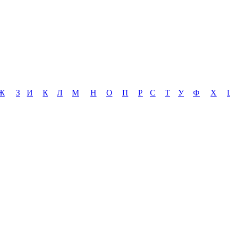
Ж
З
И
К
Л
М
Н
О
П
Р
С
Т
У
Ф
Х