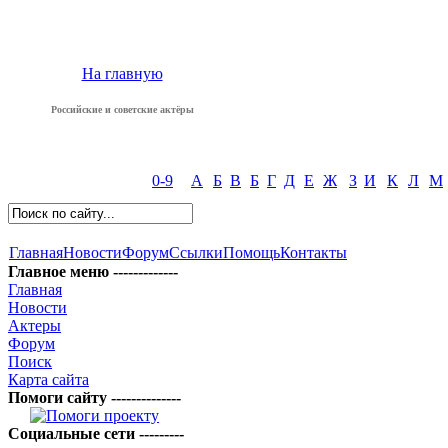
На главную
Российские и советские актёры
0-9
А
Б
В
Б
Г
Д
Е
Ж
З
И
К
Л
М
Главная
Новости
Форум
Ссылки
Помощь
Контакты
Главное меню -------------
Главная
Новости
Актеры
Форум
Поиск
Карта сайта
Помоги сайту --------------
Социальные сети ---------