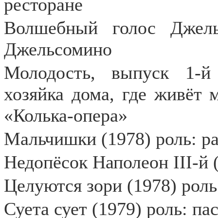
ресторане
Волшебный голос Джель
Джельсомино
Молодость, выпуск 1-й 
хозяйка дома, где живёт 
«Колька-опера»
Мальчишки (1978) роль: ра
Недопёсок Наполеон III-й 
Целуются зори (1978) рол
Суета сует (1979) роль: па