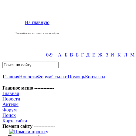
На главную
Российские и советские актёры
0-9
А
Б
В
Б
Г
Д
Е
Ж
З
И
К
Л
М
Главная
Новости
Форум
Ссылки
Помощь
Контакты
Главное меню -------------
Главная
Новости
Актеры
Форум
Поиск
Карта сайта
Помоги сайту --------------