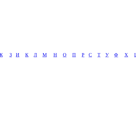
Ж
З
И
К
Л
М
Н
О
П
Р
С
Т
У
Ф
Х