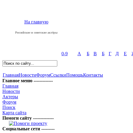
На главную
Российские и советские актёры
0-9
А
Б
В
Б
Г
Д
Е
Главная
Новости
Форум
Ссылки
Помощь
Контакты
Главное меню -------------
Главная
Новости
Актеры
Форум
Поиск
Карта сайта
Помоги сайту --------------
Социальные сети ---------