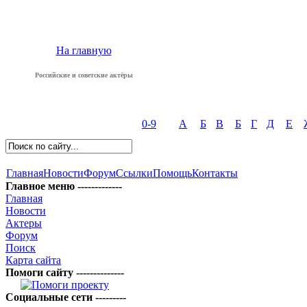
На главную
Российские и советские актёры
0-9
А
Б
В
Б
Г
Д
Е
Главная
Новости
Форум
Ссылки
Помощь
Контакты
Главное меню -------------
Главная
Новости
Актеры
Форум
Поиск
Карта сайта
Помоги сайту --------------
Социальные сети ---------