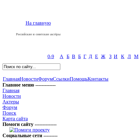
На главную
Российские и советские актёры
0-9
А
Б
В
Б
Г
Д
Е
Ж
З
И
К
Л
М
Главная
Новости
Форум
Ссылки
Помощь
Контакты
Главное меню -------------
Главная
Новости
Актеры
Форум
Поиск
Карта сайта
Помоги сайту --------------
Социальные сети ---------