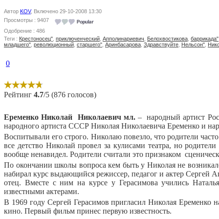
Автор
KOV
, Включено 29-10-2008 13:30
Просмотры : 9407
Одобрение : 486
Теги :
Крестоносец"
,
приключенческий
,
Апполинариевич
,
Белохвостикова
,
баррикада"
младшего"
,
революционный
,
старшего"
,
Аринбасарова
,
Здравствуйте
,
Нельсон"
,
Ник
0
Рейтинг
4.7
/5 (876 голосов)
Еременко Николай
Николаевич мл.
–
народный артист Рос
народного артиста СССР Николая Николаевича Еременко и наро
Воспитывали его строго. Николаю повезло, что родители часто 
все детство Николай провел за кулисами театра, но родител
вообще ненавидел. Родители считали это признаком
сценическ
По окончании школы вопроса кем быть у Николая не возникал
набирал курс выдающийся режиссер, педагог и актер Сергей А
отец. Вместе с ним на курсе у Герасимова учились Наталь
известными актерами.
В 1969 году Сергей Герасимов пригласил Николая Еременко н
кино. Первый фильм принес первую известность.