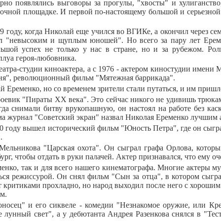
рно появлялись выговоры за прогулы, "хвосты" и хулиганство
мочной площадке. И первой по-настоящему большой и серьезной 
9 году, когда Николай еще учился во ВГИКе, а окончил через се
л "невысоким и щуплым юношей". Но всего за пару лет Еремен
ьшой успех не только у нас в стране, но и за рубежом. Ро
мплуа героя-любовника.
тра-студии киноактера, а с 1976 - актером киностудии имени М.
юня", революционный фильм "Мятежная баррикада".
й Еременко, но со временем зрители стали путаться, и им пришл
оевик "Пираты ХХ века". Это сейчас никого не удивишь трюкам
огда снимали битву врукопашную, он настоял на работе без кас
ма журнал "Советский экран" назвал Николая Еременко лучшим а
980 году вышел исторический фильм "Юность Петра", где он сы
.
 Мельникова "Царская охота". Он сыграл графа Орлова, которы
рг, чтобы отдать в руки палачей. Актер признавался, что ему оч
менко, так и для всего нашего кинематографа. Многие актеры м
ся режиссурой. Он снял фильм "Сын за отца", в котором сыгра
 критиками прохладно, но народ выходил после него с хорошим н
м.
носец" и его сиквеле - комедии "Незнакомое оружие, или Кре
лунный свет", а у дебютанта Андрея Разенкова снялся в "Тест