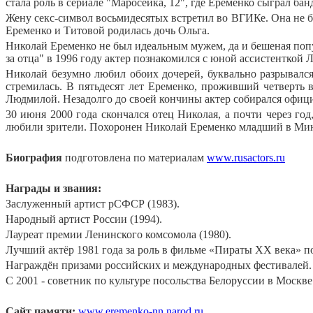
стала роль в сериале "Маросейка, 12", где Еременко сыграл бан
Жену секс-символ восьмидесятых встретил во ВГИКе. Она не бы
Еременко и Титовой родилась дочь Ольга.
Николай Еременко не был идеальным мужем, да и бешеная поп
за отца" в 1996 году актер познакомился с юной ассистенткой 
Николай безумно любил обоих дочерей, буквально разрывалс
стремилась. В пятьдесят лет Еременко, проживший четверть 
Людмилой. Незадолго до своей кончины актер собирался офици
30 июня 2000 года скончался отец Николая, а почти через год
любили зрители. Похоронен Николай Еременко младший в Минс
Биография
подготовлена по материалам
www.rusactors.ru
Награды и звания:
Заслуженный артист рСФСР (1983).
Народный артист России (1994).
Лауреат премии Ленинского комсомола (1980).
Лучший актёр 1981 года за роль в фильме «Пираты ХХ века» п
Награждён призами российских и международных фестивалей.
С 2001 - советник по культуре посольства Белоруссии в Москве
Сайт памяти:
www.eremenko-nn.narod.ru