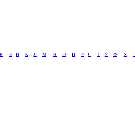
Ж
З
И
К
Л
М
Н
О
П
Р
С
Т
У
Ф
Х