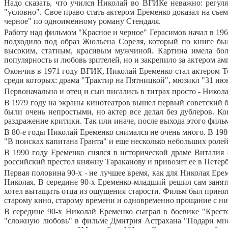
Надо сказать, что учился Николай во ВГИКе неважно: регуля
"условно". Свое право стать актером Еременко доказал на съе
черное" по одноименному роману Стендаля.
Работу над фильмом "Красное и черное" Герасимов начал в 196
подходило под образ Жюльена Сореля, который по книге бы
высоким, статным, красивым мужчиной. Картина имела бол
популярность и любовь зрителей, но и закрепило за актером а
Окончив в 1971 году ВГИК, Николай Еременко стал актером Теа
среди которых: драма "Трактир на Пятницкой", мюзикл "31 и
Первоначально и отец и сын писались в титрах просто - Никола
В 1979 году на экраны кинотеатров вышел первый советский б
были очень непростыми, но актер все делал без дублеров. К
раздражение критики. Так или иначе, после выхода этого филь
В 80-е годы Николай Еременко снимался не очень много. В 1
"В поисках капитана Гранта" и еще несколько небольших ролей
В 1990 году Еременко снялся в исторической драме Виталия
российский престол княжну Тараканову и привозит ее в Петербу
Первая половина 90-х - не лучшее время, как для Николая Ере
Николая. В середине 90-х Еременко-младший решил сам занять
хотел вытащить отца из ощущения старости. Фильм был принят
старому кино, старому времени и одновременно прощание с ни
В середине 90-х Николай Еременко сыграл в боевике "Кресто
"сложную любовь" в фильме Дмитрия Астрахана "Подари мне 