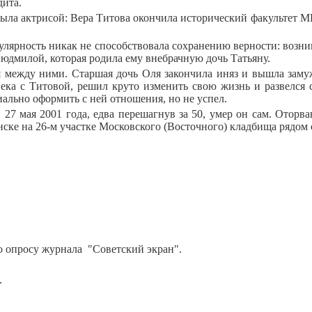
дита.
ла актрисой: Вера Титова окончила исторический факультет МГУ
улярность никак не способствовала сохранению верности: возн
Людмилой, которая родила ему внебрачную дочь Татьяну.
я между ними. Старшая дочь Оля закончила иняз и вышла заму
века с Титовой, решил круто изменить свою жизнь и развелся с
ально оформить с ней отношения, но не успел.
, 27 мая 2001 года, едва перешагнув за 50, умер он сам. Оторв
ке на 26-м участке Московского (Восточного) кладбища рядом 
о опросу журнала
"Советский экран".
.