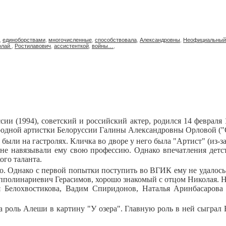
,
единоборствами
,
многочисленные
,
способствовала
,
Александровны
,
Неофициальный
олай
,
Ростилавович
,
ассистенткой
,
войны…
,
сии (1994), советский и российский актер, родился 14 февраля 
дной артистки Белоруссии Галины Александровны Орловой ("Оде
были на гастролях. Кличка во дворе у него была "Артист" (из-з
и не навязывали ему свою профессию. Однако впечатления детс
ого таланта.
о. Однако с первой попытки поступить во ВГИК ему не удалось:
пполинариевич Герасимов, хорошо знакомый с отцом Николая. Н
я Белохвостикова, Вадим Спиридонов, Наталья Аринбасарова
а роль Алеши в картину "У озера". Главную роль в ней сыграл