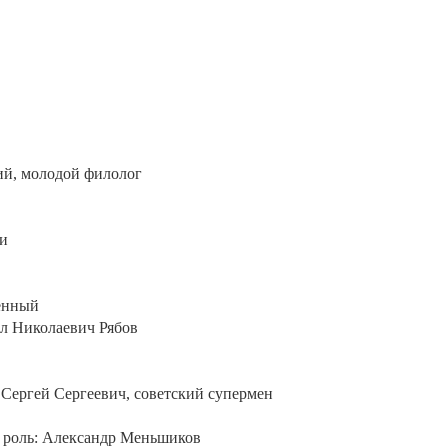
ий, молодой филолог
ии
ченный
ил Николаевич Рябов
 Сергей Сергеевич, советский супермен
ая роль: Александр Меньшиков