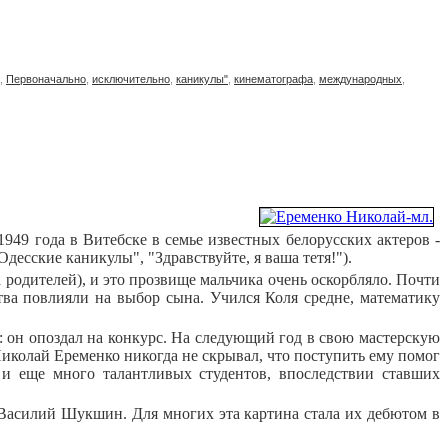
,
Первоначально
,
исключительно
,
каникулы"
,
кинематографа
,
международных
,
1949 года в Витебске в семье известных белорусских актеров -
сские каникулы", "Здравствуйте, я ваша тетя!").
а родителей), и это прозвище мальчика очень оскорбляло. Почти
тва повлияли на выбор сына. Учился Коля средне, математику
 он опоздал на конкурс. На следующий год в свою мастерскую
иколай Еременко никогда не скрывал, что поступить ему помог
 и еще много талантливых студентов, впоследствии ставших
 Василий Шукшин. Для многих эта картина стала их дебютом в