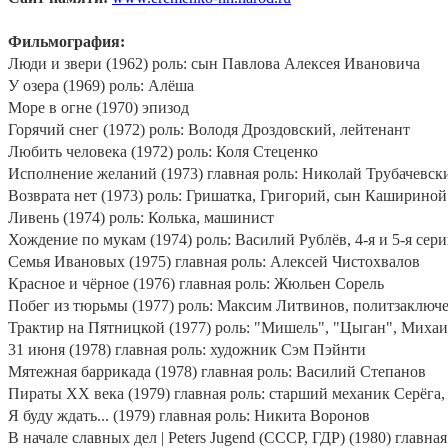
Фильмография:
Люди и звери (1962) роль: сын Павлова Алексея Ивановича
У озера (1969) роль: Алёша
Море в огне (1970) эпизод
Горячий снег (1972) роль: Володя Дроздовский, лейтенант
Любить человека (1972) роль: Коля Стеценко
Исполнение желаний (1973) главная роль: Николай Трубачевск
Возврата нет (1973) роль: Гришатка, Григорий, сын Кашириной
Ливень (1974) роль: Колька, машинист
Хождение по мукам (1974) роль: Василий Рублёв, 4-я и 5-я сер
Семья Ивановых (1975) главная роль: Алексей Чистохвалов
Красное и чёрное (1976) главная роль: Жюльен Сорель
Побег из тюрьмы (1977) роль: Максим Литвинов, политзаклю
Трактир на Пятницкой (1977) роль: "Мишель", "Цыган", Миха
31 июня (1978) главная роль: художник Сэм Пэйнти
Мятежная баррикада (1978) главная роль: Василий Степанов
Пираты ХХ века (1979) главная роль: старший механик Серёга,
Я буду ждать... (1979) главная роль: Никита Воронов
В начале славных дел | Peters Jugend (СССР, ГДР) (1980) главн