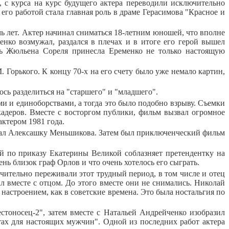
, с курса на курс будущего актера переводили исключительно
его работой стала главная роль в драме Герасимова "Красное и
мь лет. Актер начинал сниматься 18-летним юношей, что вполне
ко возмужал, раздался в плечах и в итоге его герой вышел
ль Жюльена Сореля принесла Еременко не только настоящую
 Горького. К концу 70-х на его счету было уже немало картин,
ось разделиться на "старшего" и "младшего".
и и единоборствами, а тогда это было подобно взрыву. Съемки
кадеров. Вместе с восторгом публики, фильм вызвал огромное
ктером 1981 года.
грал Алексашку Меньшикова. Затем был приключенческий фильм
й по приказу Екатерины Великой соблазняет претендентку на
ень близок граф Орлов и что очень хотелось его сыграть.
учительно переживали этот трудный период, в том числе и отец
л вместе с отцом. До этого вместе они не снимались. Николай
астроением, как в советские времена. Это была ностальгия по
стоносец-2", затем вместе с Натальей Андрейченко изобразил
ах для настоящих мужчин". Одной из последних работ актера