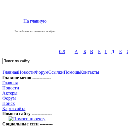
На главную
Российские и советские актёры
0-9
А
Б
В
Б
Г
Д
Е
Главная
Новости
Форум
Ссылки
Помощь
Контакты
Главное меню -------------
Главная
Новости
Актеры
Форум
Поиск
Карта сайта
Помоги сайту --------------
Социальные сети ---------