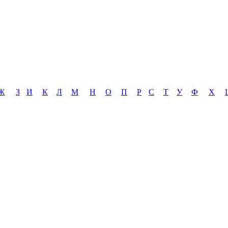
Ж
З
И
К
Л
М
Н
О
П
Р
С
Т
У
Ф
Х