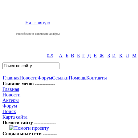
На главную
Российские и советские актёры
0-9
А
Б
В
Б
Г
Д
Е
Ж
З
И
К
Л
М
Главная
Новости
Форум
Ссылки
Помощь
Контакты
Главное меню -------------
Главная
Новости
Актеры
Форум
Поиск
Карта сайта
Помоги сайту --------------
Социальные сети ---------