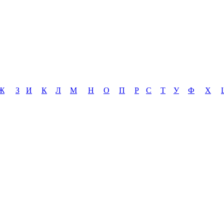
Ж
З
И
К
Л
М
Н
О
П
Р
С
Т
У
Ф
Х