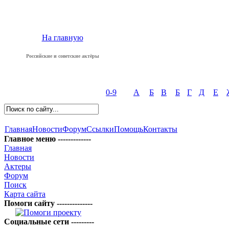
На главную
Российские и советские актёры
0-9
А
Б
В
Б
Г
Д
Е
Главная
Новости
Форум
Ссылки
Помощь
Контакты
Главное меню -------------
Главная
Новости
Актеры
Форум
Поиск
Карта сайта
Помоги сайту --------------
Социальные сети ---------