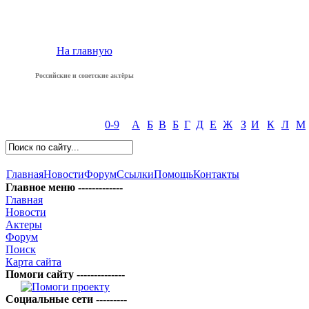
На главную
Российские и советские актёры
0-9
А
Б
В
Б
Г
Д
Е
Ж
З
И
К
Л
М
Главная
Новости
Форум
Ссылки
Помощь
Контакты
Главное меню -------------
Главная
Новости
Актеры
Форум
Поиск
Карта сайта
Помоги сайту --------------
Социальные сети ---------