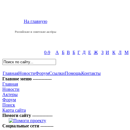
На главную
Российские и советские актёры
0-9
А
Б
В
Б
Г
Д
Е
Ж
З
И
К
Л
М
Главная
Новости
Форум
Ссылки
Помощь
Контакты
Главное меню -------------
Главная
Новости
Актеры
Форум
Поиск
Карта сайта
Помоги сайту --------------
Социальные сети ---------