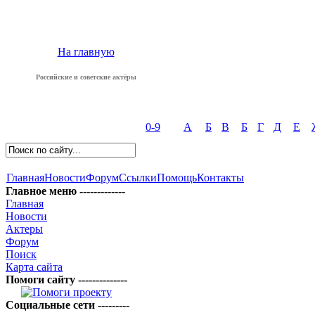
На главную
Российские и советские актёры
0-9
А
Б
В
Б
Г
Д
Е
Главная
Новости
Форум
Ссылки
Помощь
Контакты
Главное меню -------------
Главная
Новости
Актеры
Форум
Поиск
Карта сайта
Помоги сайту --------------
Социальные сети ---------