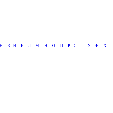
Ж
З
И
К
Л
М
Н
О
П
Р
С
Т
У
Ф
Х