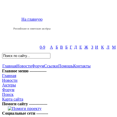
На главную
Российские и советские актёры
0-9
А
Б
В
Б
Г
Д
Е
Ж
З
И
К
Л
М
Главная
Новости
Форум
Ссылки
Помощь
Контакты
Главное меню -------------
Главная
Новости
Актеры
Форум
Поиск
Карта сайта
Помоги сайту --------------
Социальные сети ---------