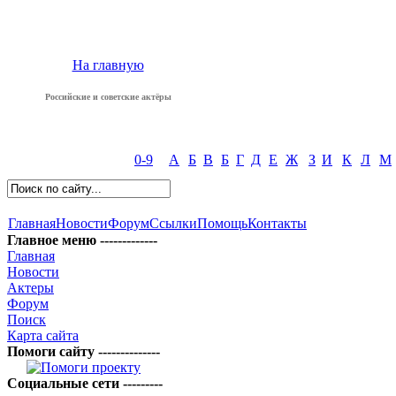
На главную
Российские и советские актёры
0-9
А
Б
В
Б
Г
Д
Е
Ж
З
И
К
Л
М
Главная
Новости
Форум
Ссылки
Помощь
Контакты
Главное меню -------------
Главная
Новости
Актеры
Форум
Поиск
Карта сайта
Помоги сайту --------------
Социальные сети ---------