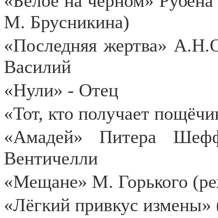
«Белое на чёрном» Рубена 
М. Брусникина)
«Последняя жертва» А.Н.О
Василий
«Нули» - Отец
«Тот, кто получает пощёчи
«Амадей» Питера Шефф
Вентичелли
«Мещане» М. Горького (ре
«Лёгкий привкус измены» 