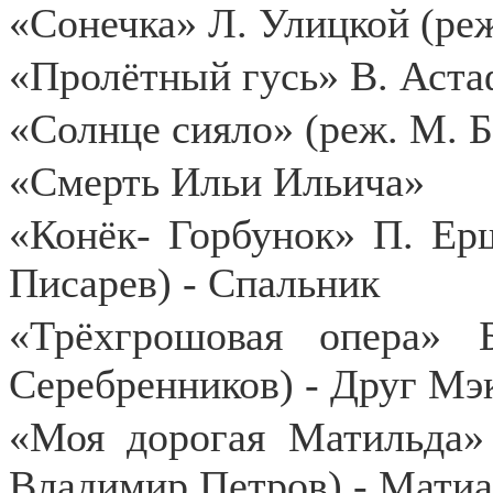
«Сонечка» Л. Улицкой (ре
«Пролётный гусь» В. Аста
«Солнце сияло» (реж. М. Б
«Смерть Ильи Ильича»
«Конёк- Горбунок» П. Ерш
Писарев) - Спальник
«Трёхгрошовая опера» 
Серебренников) - Друг Мэ
«Моя дорогая Матильда» 
Владимир Петров) - Матиа