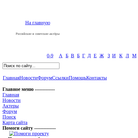
На главную
Российские и советские актёры
0-9
А
Б
В
Б
Г
Д
Е
Ж
З
И
К
Л
М
Главная
Новости
Форум
Ссылки
Помощь
Контакты
Главное меню -------------
Главная
Новости
Актеры
Форум
Поиск
Карта сайта
Помоги сайту --------------