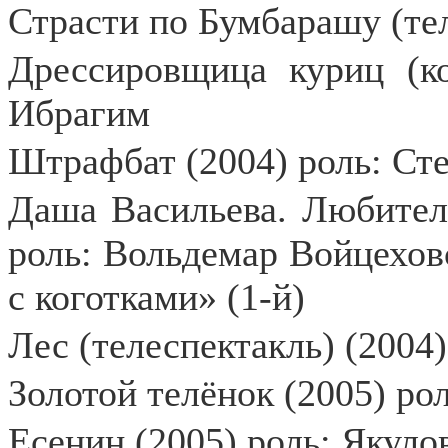
Страсти по Бумбарашу (тел
Дрессировщица куриц (ко
Ибрагим
Штрафбат (2004) роль: Ст
Даша Васильева. Любител
роль: Вольдемар Войцехов
с коготками» (1-й)
Лес (телеспектакль) (2004)
Золотой телёнок (2005) р
Есенин (2005) роль: Якуло