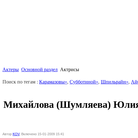
Актеры
Основной раздел
Актрисы
Поиск по тегам :
Карамазовы»
,
Субботиной»
,
Шпильрайн»
,
Ай
Михайлова (Шумляева) Юли
Автор
KOV
, Включено 15-01-2009 15:41