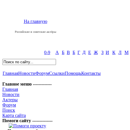
На главную
Российские и советские актёры
0-9
А
Б
В
Б
Г
Д
Е
Ж
З
И
К
Л
М
Главная
Новости
Форум
Ссылки
Помощь
Контакты
Главное меню -------------
Главная
Новости
Актеры
Форум
Поиск
Карта сайта
Помоги сайту --------------