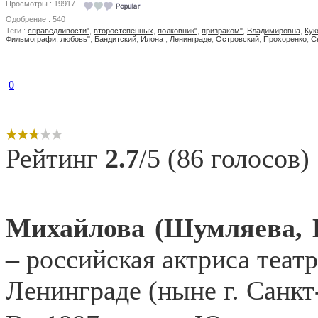
Просмотры : 19917
Одобрение : 540
Теги :
справедливости"
,
второстепенных
,
полковник"
,
призраком"
,
Владимировна
,
Кук
Фильмографи
,
любовь"
,
Бандитский
,
Илона
,
Ленинграде
,
Островский
,
Прохоренко
,
С
0
Рейтинг
2.7
/5 (86 голосов)
Михайлова (Шумляева,
–
российская актриса театр
Ленинграде (ныне г. Санкт