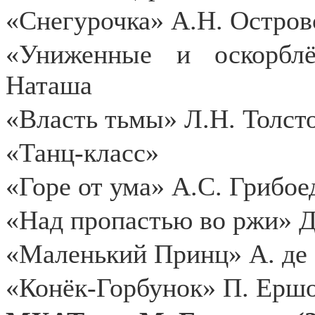
«Снегурочка» А.Н. Остров
«Униженные и оскорбл
Наташа
«Власть тьмы» Л.Н. Толсто
«Танц-класс»
«Горе от ума» А.С. Грибое
«Над пропастью во ржи» Д
«Маленький Принц» А. де 
«Конёк-Горбунок» П. Ершо