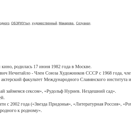
одного
,
ОБЭРИУты»
,
художественный
,
Макарова
,
Сезуана»
,
и кино, родилась 17 июня 1982 года в Москве.
вич Нечитайло - Член Союза Художников СССР с 1968 года, чле
актерский факультет Международного Славянского института им
вай займемся сексом», «Рудольф Нуриев. Нездешний сад».
ей.
ти с 2002 года («Звезда Придонья», «Литературная Россия», «Ро
 родного к родному».