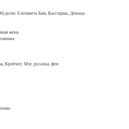
6) роли: Елизавета Бам, Кассирша, Девица
енная жена
Лизанька
а, Крейчит, Мэг, русалка, фея
ренко