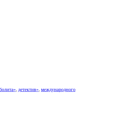
болита»
,
детектив»
,
международного