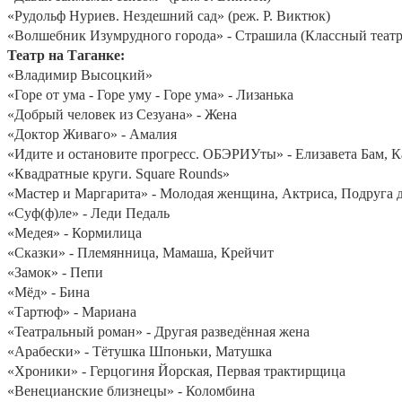
«Рудольф Нуриев. Нездешний сад» (реж. Р. Виктюк)
«Волшебник Изумрудного города» - Страшила (Классный театр
Театр на Таганке:
«Владимир Высоцкий»
«Горе от ума - Горе уму - Горе ума» - Лизанька
«Добрый человек из Сезуана» - Жена
«Доктор Живаго» - Амалия
«Идите и остановите прогресс. ОБЭРИУты» - Елизавета Бам, 
«Квадратные круги. Square Rounds»
«Мастер и Маргарита» - Молодая женщина, Актриса, Подруга 
«Суф(ф)ле» - Леди Педаль
«Медея» - Кормилица
«Сказки» - Племянница, Мамаша, Крейчит
«Замок» - Пепи
«Мёд» - Бина
«Тартюф» - Мариана
«Театральный роман» - Другая разведённая жена
«Арабески» - Тётушка Шпоньки, Матушка
«Хроники» - Герцогиня Йорская, Первая трактирщица
«Венецианские близнецы» - Коломбина