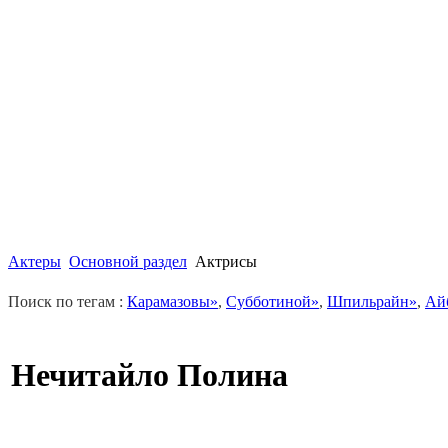
Актеры
Основной раздел
Актрисы
Поиск по тегам :
Карамазовы»
,
Субботиной»
,
Шпильрайн»
,
Ай
Нечитайло Полина