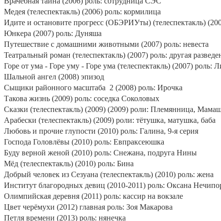
Врачебная тайна (2006) роль: сотрудница СЭС
Медея (телеспектакль) (2006) роль: кормилица
Идите и остановите прогресс (ОБЭРИУты) (телеспектакль) (200
Юнкера (2007) роль: Дуняша
Путешествие с домашними животными (2007) роль: невеста
Театральный роман (телеспектакль) (2007) роль: другая развед
Горе от ума - Горе уму - Горе ума (телеспектакль) (2007) роль: 
Шальной ангел (2008) эпизод
Сыщики районного масштаба
2 (2008) роль: Ирочка
Такова жизнь (2009) роль: соседка Соколовых
Сказки (телеспектакль) (2009) (2009) роли: Племянница, Мамаш
Арабески (телеспектакль) (2009) роли: тётушка, матушка, баба
Любовь и прочие глупости (2010) роль: Галина, 9-я серия
Господа Головлёвы (2010) роль: Евпраксеюшка
Буду верной женой (2010) роль: Снежана, подруга Нины
Мёд (телеспектакль) (2010) роль: Бина
Добрый человек из Сезуана (телеспектакль) (2010) роль: жена
Институт благородных девиц (2010-2011) роль: Оксана Нечипо
Олимпийская деревня (2011) роль: кассир на вокзале
Цвет черёмухи (2012) главная роль: Зоя Макарова
Петля времени (2013) роль: нянечка