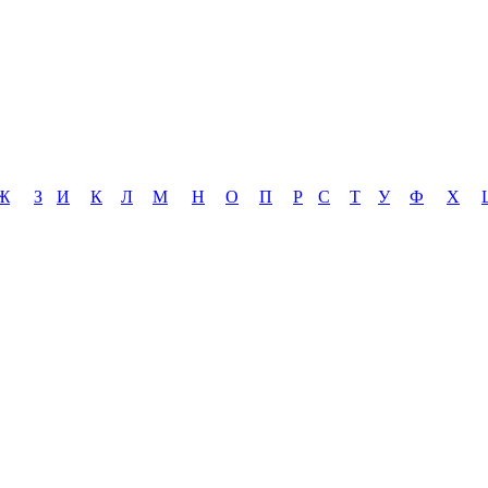
Ж
З
И
К
Л
М
Н
О
П
Р
С
Т
У
Ф
Х