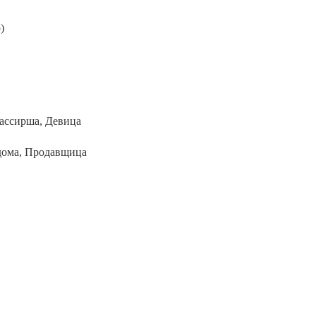
)
Кассирша, Девица
дома, Продавщица