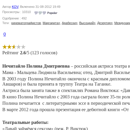
Автор
KOV
, Включено 31-08-2012 19:49
Просмотры : 10310
Одобрение : 492
Теги :
кинематографистов
,
Маргарита»
,
Арабески»
,
Высоцкий»
,
Дезертир»
,
Междунар
0
Рейтинг
2.6
/5 (123 голосов)
Нечитайло Полина Дмитриевна
– российская актриса театра 
Мама - Мальцева Людмила Васильевна; отец, Дмитрий Василье
В 2003 году Полина Нечитайло окончила с красным дипломом 
Авшаров) и была принята в труппу Театра на Таганке.
Актриса была занята также в спектаклях Романа Виктюка: «Да
В кино Полина Нечитайло с 2003 года сыграла более 35-ти рол
Полина печатается
с литературными эссе в периодической печа
В марте 2012 года прошла презентация ее дебютной книги «От
Театральные работы:
«Давай займёмся сексом» (реж. Р. Виктюк)