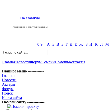
На главную
Российские и советские актёры
0-9
А
Б
В
Б
Г
Д
Е
Ж
З
И
К
Л
М
Главная
Новости
Форум
Ссылки
Помощь
Контакты
Главное меню -------------
Главная
Новости
Актеры
Форум
Поиск
Карта сайта
Помоги сайту --------------