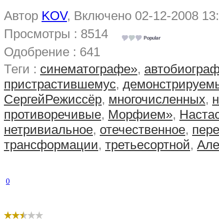
Автор
KOV
, Включено 02-12-2008 13
Просмотры : 8514
Одобрение : 641
Теги :
синематографе»
,
автобиогра
пристрастившемус
,
демонстрируем
СергейРежиссёр
,
многочисленных
,
н
противоречивые
,
Морфием»
,
Наста
нетривиальное
,
отечественное
,
пер
трансформации
,
третьесортной
,
Але
0